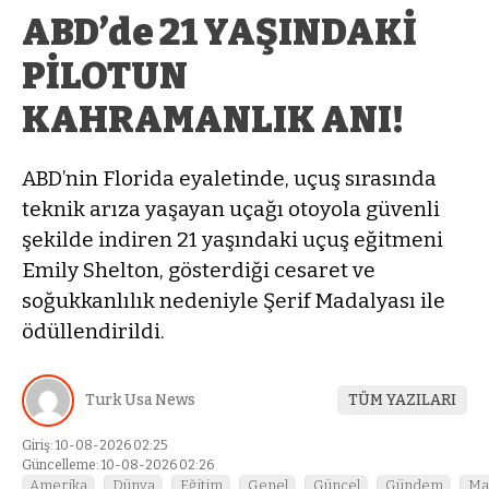
ABD’de 21 YAŞINDAKİ
PİLOTUN
KAHRAMANLIK ANI!
ABD’nin Florida eyaletinde, uçuş sırasında
teknik arıza yaşayan uçağı otoyola güvenli
şekilde indiren 21 yaşındaki uçuş eğitmeni
Emily Shelton, gösterdiği cesaret ve
soğukkanlılık nedeniyle Şerif Madalyası ile
ödüllendirildi.
Turk Usa News
TÜM YAZILARI
Giriş: 10-08-2026 02:25
Güncelleme: 10-08-2026 02:26
Amerika
Dünya
Eğitim
Genel
Güncel
Gündem
Ma