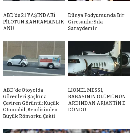
ABD’de 21 YAŞINDAKİ
Dünya Podyumunda Bir
PİLOTUN KAHRAMANLIK
Giresunlu: Sıla
ANI!
Saraydemir
ABD`de Otoyolda
LIONEL MESSI,
Görenleri Şaşkına
BABASININ ÖLÜMÜNÜN
Çeviren Görüntü: Küçük
ARDINDAN ARJANTİN’E
Otomobil, Kendisinden
DÖNDÜ
Büyük Römorku Çekti