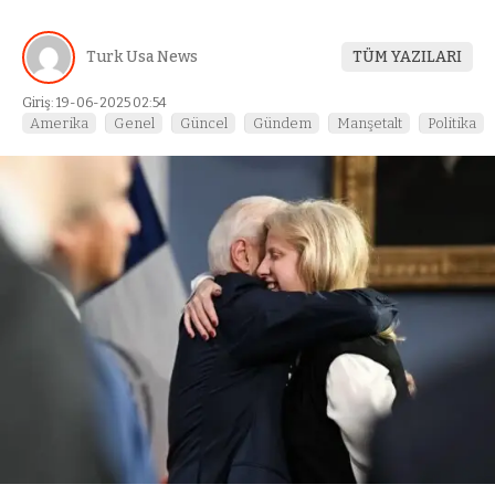
Turk Usa News
TÜM YAZILARI
Giriş: 19-06-2025 02:54
Amerika
Genel
Güncel
Gündem
Manşetalt
Politika