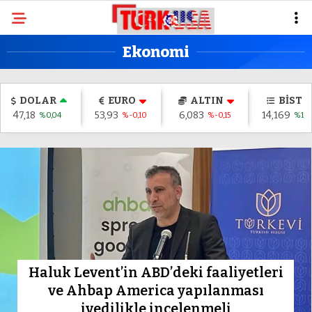
Ekonomi
DOLAR
EURO
ALTIN
BİST
47,18
53,93
6,083
14,169
%0,04
%-0,10
%-0,15
%1,3
Haluk Levent’in ABD’deki faaliyetleri
ve Ahbap America yapılanması
ivedilikle incelenmeli