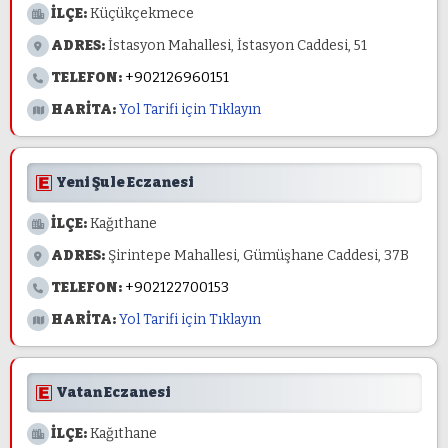
İLÇE:
Küçükçekmece
ADRES:
İstasyon Mahallesi, İstasyon Caddesi, 51
TELEFON:
+902126960151
HARİTA:
Yol Tarifi için Tıklayın
Yeni Şule Eczanesi
İLÇE:
Kağıthane
ADRES:
Şirintepe Mahallesi, Gümüşhane Caddesi, 37B
TELEFON:
+902122700153
HARİTA:
Yol Tarifi için Tıklayın
Vatan Eczanesi
İLÇE:
Kağıthane