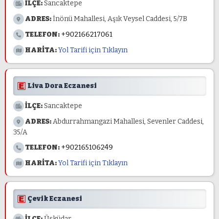
İLÇE:
Sancaktepe
ADRES:
İnönü Mahallesi, Aşık Veysel Caddesi, 5/7B
TELEFON:
+902166217061
HARİTA:
Yol Tarifi için Tıklayın
Liva Dora Eczanesi
İLÇE:
Sancaktepe
ADRES:
Abdurrahmangazi Mahallesi, Sevenler Caddesi,
35/A
TELEFON:
+902165106249
HARİTA:
Yol Tarifi için Tıklayın
Çevik Eczanesi
İLÇE:
Üsküdar