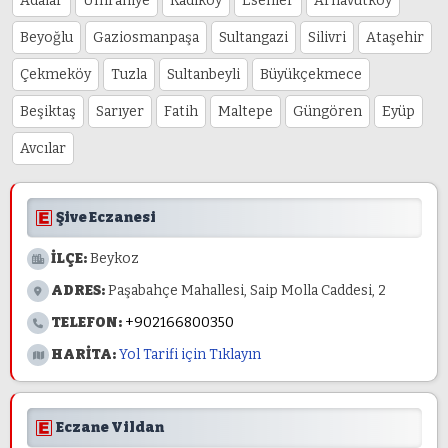
Adalar
Ümraniye
Kadıköy
Esenler
Arnavutköy
Beyoğlu
Gaziosmanpaşa
Sultangazi
Silivri
Ataşehir
Çekmeköy
Tuzla
Sultanbeyli
Büyükçekmece
Beşiktaş
Sarıyer
Fatih
Maltepe
Güngören
Eyüp
Avcılar
Şive Eczanesi
İLÇE:
Beykoz
ADRES:
Paşabahçe Mahallesi, Saip Molla Caddesi, 2
TELEFON:
+902166800350
HARİTA:
Yol Tarifi için Tıklayın
Eczane Vildan