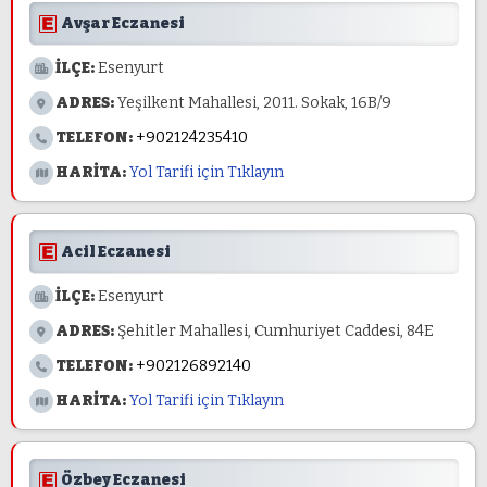
Avşar Eczanesi
İLÇE:
Esenyurt
ADRES:
Yeşilkent Mahallesi, 2011. Sokak, 16B/9
TELEFON:
+902124235410
HARİTA:
Yol Tarifi için Tıklayın
Acil Eczanesi
İLÇE:
Esenyurt
ADRES:
Şehitler Mahallesi, Cumhuriyet Caddesi, 84E
TELEFON:
+902126892140
HARİTA:
Yol Tarifi için Tıklayın
Özbey Eczanesi