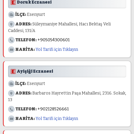
Doruk Eczanesi
İLÇE:
Esenyurt
ADRES:
Süleymaniye Mahallesi, Hacı Bektaş Veli
Caddesi, 131/A
TELEFON:
+905054300601
HARİTA:
Yol Tarifi için Tıklayın
Ayişiği Eczanesi
İLÇE:
Esenyurt
ADRES:
Barbaros Hayrettin Paşa Mahallesi, 2316. Sokak,
13
TELEFON:
+902128526661
HARİTA:
Yol Tarifi için Tıklayın