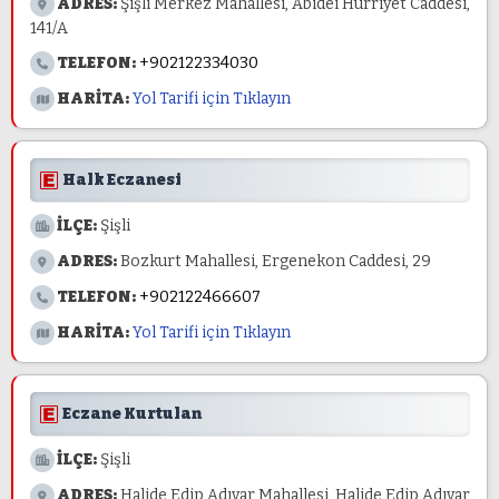
ADRES:
Şişli Merkez Mahallesi, Abidei Hürriyet Caddesi,
141/A
TELEFON:
+902122334030
HARİTA:
Yol Tarifi için Tıklayın
Halk Eczanesi
İLÇE:
Şişli
ADRES:
Bozkurt Mahallesi, Ergenekon Caddesi, 29
TELEFON:
+902122466607
HARİTA:
Yol Tarifi için Tıklayın
Eczane Kurtulan
İLÇE:
Şişli
ADRES:
Halide Edip Adıvar Mahallesi, Halide Edip Adıvar