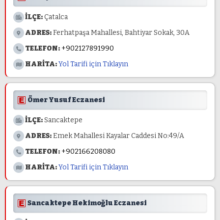
İLÇE:
Çatalca
ADRES:
Ferhatpaşa Mahallesi, Bahtiyar Sokak, 30A
TELEFON:
+902127891990
HARİTA:
Yol Tarifi için Tıklayın
Ömer Yusuf Eczanesi
İLÇE:
Sancaktepe
ADRES:
Emek Mahallesi Kayalar Caddesi No:49/A
TELEFON:
+902166208080
HARİTA:
Yol Tarifi için Tıklayın
Sancaktepe Hekimoğlu Eczanesi