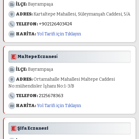
İLÇE:
Bayrampaşa
ADRES:
Kartaltepe Mahallesi, Süleymanşah Caddesi, 5/A
TELEFON:
+902126403424
HARİTA:
Yol Tarifi için Tıklayın
Maltepe Eczanesi̇
İLÇE:
Bayrampaşa
ADRES:
Ortamahalle Mahallesi Maltepe Caddesi
No:mühendisler İşhanı No:1-3/B
TELEFON:
2125678363
HARİTA:
Yol Tarifi için Tıklayın
Şifa Eczanesi