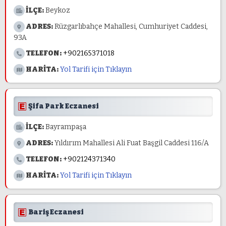
İLÇE:
Beykoz
ADRES:
Rüzgarlıbahçe Mahallesi, Cumhuriyet Caddesi,
93A
TELEFON:
+902165371018
HARİTA:
Yol Tarifi için Tıklayın
Şifa Park Eczanesi
İLÇE:
Bayrampaşa
ADRES:
Yıldırım Mahallesi Ali Fuat Başgil Caddesi 116/A
TELEFON:
+902124371340
HARİTA:
Yol Tarifi için Tıklayın
Bariş Eczanesi