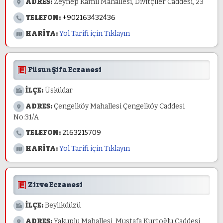
ADRES:
Zeynep Kamil Mahallesi, Divitçiler Caddesi, 23
TELEFON:
+902163432436
HARİTA:
Yol Tarifi için Tıklayın
Füsun Şifa Eczanesi
İLÇE:
Üsküdar
ADRES:
Çengelköy Mahallesi Çengelköy Caddesi
No:31/A
TELEFON:
2163215709
HARİTA:
Yol Tarifi için Tıklayın
Zirve Eczanesi
İLÇE:
Beylikdüzü
ADRES:
Yakuplu Mahallesi, Mustafa Kurtoğlu Caddesi,