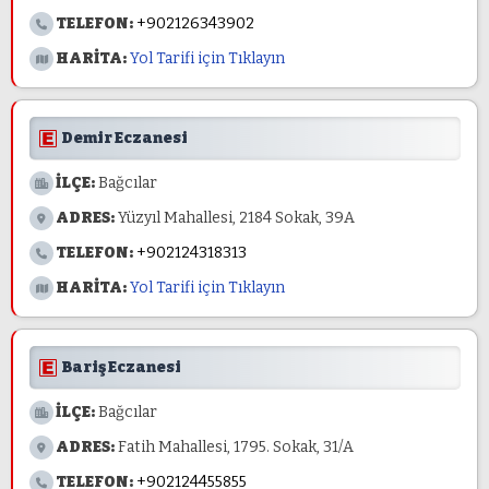
TELEFON:
+902126343902
HARİTA:
Yol Tarifi için Tıklayın
Demir Eczanesi
İLÇE:
Bağcılar
ADRES:
Yüzyıl Mahallesi, 2184 Sokak, 39A
TELEFON:
+902124318313
HARİTA:
Yol Tarifi için Tıklayın
Bariş Eczanesi
İLÇE:
Bağcılar
ADRES:
Fatih Mahallesi, 1795. Sokak, 31/A
TELEFON:
+902124455855