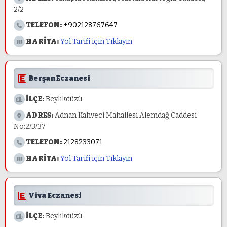
2/2
TELEFON:
+902128767647
HARİTA:
Yol Tarifi için Tıklayın
Berşan Eczanesi
İLÇE:
Beylikdüzü
ADRES:
Adnan Kahveci Mahallesi Alemdağ Caddesi
No:2/3/37
TELEFON:
2128233071
HARİTA:
Yol Tarifi için Tıklayın
Viva Eczanesi
İLÇE:
Beylikdüzü