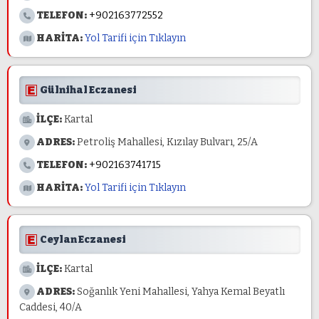
TELEFON:
+902163772552
HARİTA:
Yol Tarifi için Tıklayın
Gülnihal Eczanesi
İLÇE:
Kartal
ADRES:
Petroliş Mahallesi, Kızılay Bulvarı, 25/A
TELEFON:
+902163741715
HARİTA:
Yol Tarifi için Tıklayın
Ceylan Eczanesi
İLÇE:
Kartal
ADRES:
Soğanlık Yeni Mahallesi, Yahya Kemal Beyatlı
Caddesi, 40/A