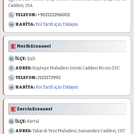
Caddesi, 25A
TELEFON:
+902122206002
HARİTA:
Yol Tarifi için Tıklayın
Merih Eczanesi
İLÇE:
Şişli
ADRES:
Kuştepe Mahallesi İnönü Caddesi No:no:21/C
TELEFON:
2122172992
HARİTA:
Yol Tarifi için Tıklayın
Zerrin Eczanesi
İLÇE:
Kartal
ADRES:
Yakacık Yeni Mahallesi, Samandıra Caddesi, 13/C