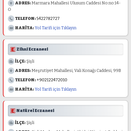
ADRES:
Marmara Mahallesi Ulusum Caddesi No:no:14-
O
TELEFON:
5422782727
HARİTA:
Yol Tarifi için Tıklayın
Zihni Eczanesi
İLÇE:
Şişli
ADRES:
Meşrutiyet Mahallesi, Vali Konağı Caddesi, 99B
TELEFON:
+902122472010
HARİTA:
Yol Tarifi için Tıklayın
Natürel Eczanesi
İLÇE:
Şişli