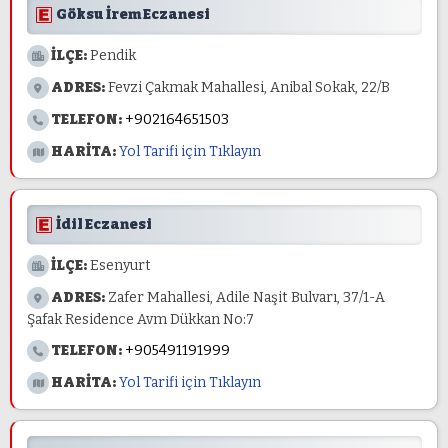
Göksu İrem Eczanesi
İLÇE:
Pendik
ADRES:
Fevzi Çakmak Mahallesi, Anibal Sokak, 22/B
TELEFON:
+902164651503
HARİTA:
Yol Tarifi için Tıklayın
İdil Eczanesi
İLÇE:
Esenyurt
ADRES:
Zafer Mahallesi, Adile Naşit Bulvarı, 37/1-A
Şafak Residence Avm Dükkan No:7
TELEFON:
+905491191999
HARİTA:
Yol Tarifi için Tıklayın