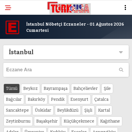
İstanbul Nöbetçi Eczaneler - 01 Ağustos 2026
Cumartesi
İstanbul
Tümü
Beykoz
Bayrampaşa
Bahçelievler
Şile
Bağcılar
Bakırköy
Pendik
Esenyurt
Çatalca
Sancaktepe
Üsküdar
Beylikdüzü
Şişli
Kartal
Zeytinburnu
Başakşehir
Küçükçekmece
Kağıthane