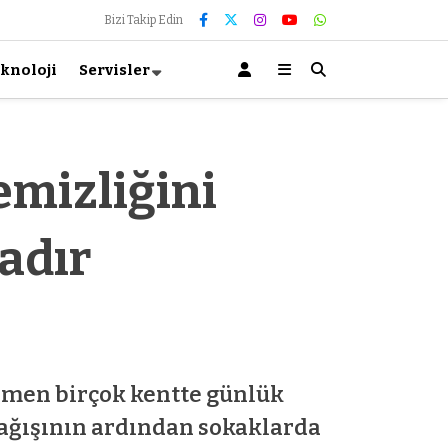
Bizi Takip Edin
knoloji
Servisler
mizliğini
adır
ağmen birçok kentte günlük
yağışının ardından sokaklarda