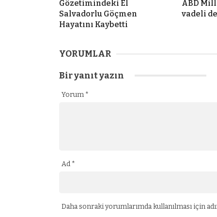
Gözetimindeki El
ABD Mill
Salvadorlu Göçmen
vadeli d
Hayatını Kaybetti
YORUMLAR
Bir yanıt yazın
Yorum
*
Ad
*
Daha sonraki yorumlarımda kullanılması için adım