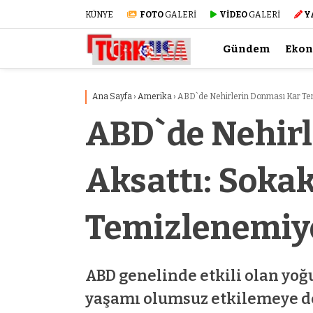
KÜNYE
FOTO
GALERİ
VİDEO
GALERİ
Y
Gündem
Eko
Ana Sayfa
›
Amerika
›
ABD`de Nehirlerin Donması Kar Temi
ABD`de Nehirl
Aksattı: Sokak
Temizlenemiy
ABD genelinde etkili olan yo
yaşamı olumsuz etkilemeye de