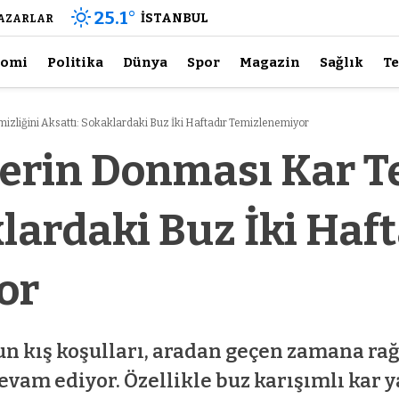
25.1
°
İSTANBUL
AZARLAR
nomi
Politika
Dünya
Spor
Magazin
Sağlık
Te
zliğini Aksattı: Sokaklardaki Buz İki Haftadır Temizlenemiyor
erin Donması Kar Te
lardaki Buz İki Haft
or
ğun kış koşulları, aradan geçen zamana r
vam ediyor. Özellikle buz karışımlı kar 