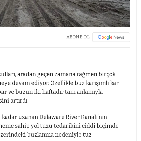
ABONE OL
oşulları, aradan geçen zamana rağmen birçok
ye devam ediyor. Özellikle buz karışımlı kar
kar ve buzun iki haftadır tam anlamıyla
ni artırdı.
ya kadar uzanan Delaware River Kanalı’nın
neme sahip yol tuzu tedarikini ciddi biçimde
 üzerindeki buzlanma nedeniyle tuz