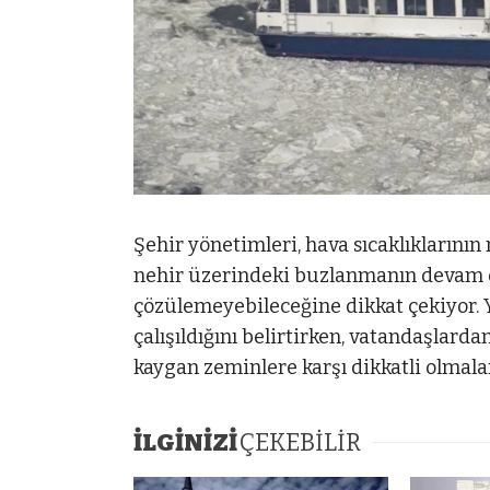
Şehir yönetimleri, hava sıcaklıklarını
nehir üzerindeki buzlanmanın devam 
çözülemeyebileceğine dikkat çekiyor. Ye
çalışıldığını belirtirken, vatandaşlard
kaygan zeminlere karşı dikkatli olmal
İLGİNİZİ
ÇEKEBİLİR