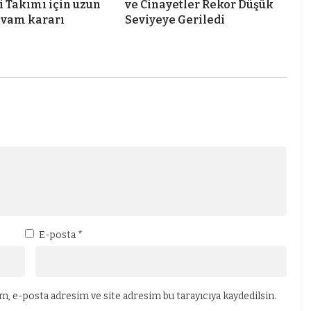
i Takımı için uzun
ve Cinayetler Rekor Düşük
evam kararı
Seviyeye Geriledi
E-posta
*
, e-posta adresim ve site adresim bu tarayıcıya kaydedilsin.