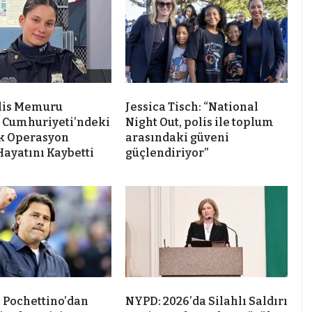
lis Memuru
Jessica Tisch: “National
 Cumhuriyeti’ndeki
Night Out, polis ile toplum
k Operasyon
arasındaki güveni
Hayatını Kaybetti
güçlendiriyor”
 Pochettino’dan
NYPD: 2026’da Silahlı Saldırı