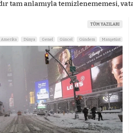
adır tam anlamıyla temizlenememesi, vata
TÜM YAZILARI
Amerika
Dünya
Genel
Güncel
Gündem
Manşetüst