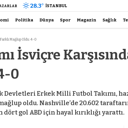
28.3
°
İSTANBUL
AZARLAR
nomi
Politika
Dünya
Spor
Magazin
Sağlık
Te
 Farklı Mağlup Oldu: 4-0
mı İsviçre Karşısınd
4-0
Devletleri Erkek Milli Futbol Takımı, haz
 mağlup oldu. Nashville’de 20.602 taraft
dört gol ABD için hayal kırıklığı yarattı.