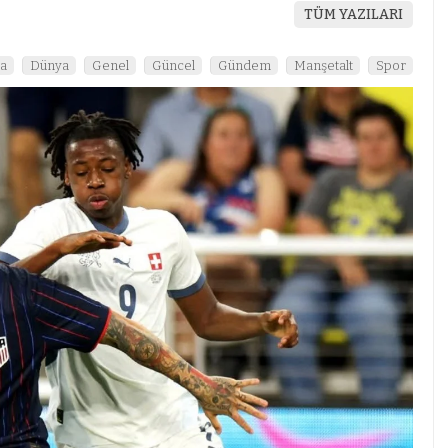
TÜM YAZILARI
a
Dünya
Genel
Güncel
Gündem
Manşetalt
Spor