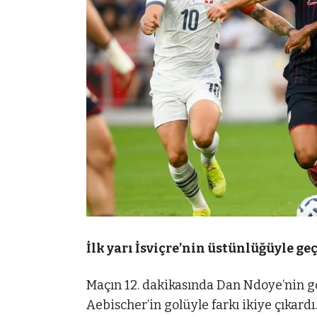
İlk yarı İsviçre’nin üstünlüğüyle geç
Maçın 12. dakikasında Dan Ndoye’nin go
Aebischer’in golüyle farkı ikiye çıkard