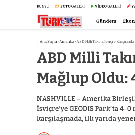
KÜNYE
FOTO
GALERİ
VİDEO
GALERİ
Y
Gündem
Eko
Ana Sayfa
›
Amerika
›
ABD Milli Takımı İsviçre Karşısında
ABD Milli Takı
Mağlup Oldu: 
NASHVILLE – Amerika Birleşik 
İsviçre’ye GEODIS Park’ta 4-0
karşılaşmada, ilk yarıda yenen 