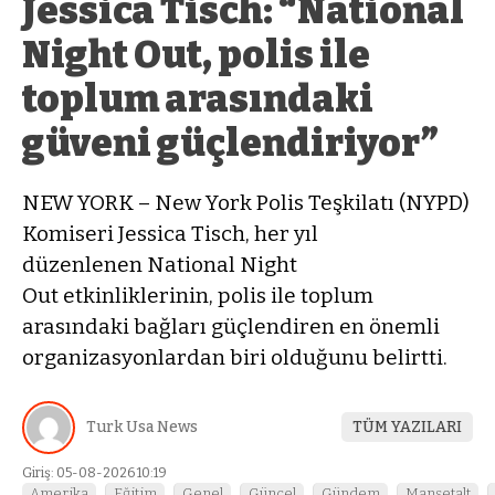
Jessica Tisch: “National
Night Out, polis ile
toplum arasındaki
güveni güçlendiriyor”
NEW YORK – New York Polis Teşkilatı (NYPD)
Komiseri Jessica Tisch, her yıl
düzenlenen National Night
Out etkinliklerinin, polis ile toplum
arasındaki bağları güçlendiren en önemli
organizasyonlardan biri olduğunu belirtti.
Turk Usa News
TÜM YAZILARI
Giriş: 05-08-2026 10:19
Amerika
Eğitim
Genel
Güncel
Gündem
Manşetalt