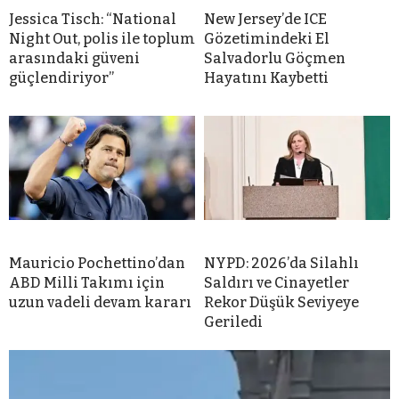
Jessica Tisch: “National
New Jersey’de ICE
Night Out, polis ile toplum
Gözetimindeki El
arasındaki güveni
Salvadorlu Göçmen
güçlendiriyor”
Hayatını Kaybetti
Mauricio Pochettino’dan
NYPD: 2026’da Silahlı
ABD Milli Takımı için
Saldırı ve Cinayetler
uzun vadeli devam kararı
Rekor Düşük Seviyeye
Geriledi