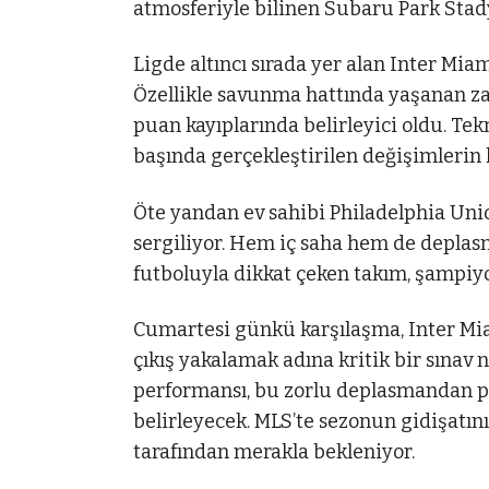
atmosferiyle bilinen Subaru Park St
Ligde altıncı sırada yer alan Inter Mia
Özellikle savunma hattında yaşanan zaa
puan kayıplarında belirleyici oldu. Te
başında gerçekleştirilen değişimlerin 
Öte yandan ev sahibi Philadelphia Uni
sergiliyor. Hem iç saha hem de depla
futboluyla dikkat çeken takım, şampiyo
Cumartesi günkü karşılaşma, Inter M
çıkış yakalamak adına kritik bir sınav n
performansı, bu zorlu deplasmandan 
belirleyecek. MLS’te sezonun gidişatın
tarafından merakla bekleniyor.