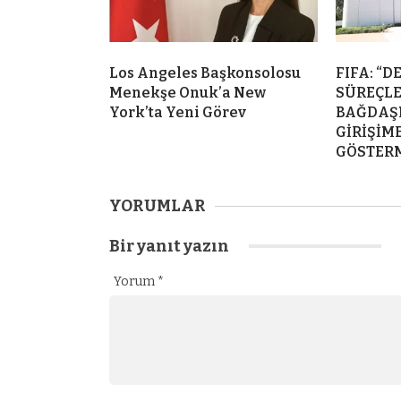
Los Angeles Başkonsolosu
FIFA: “
Menekşe Onuk’a New
SÜREÇL
York’ta Yeni Görev
BAĞDAŞ
GİRİŞİ
GÖSTERM
YORUMLAR
Bir yanıt yazın
Yorum
*