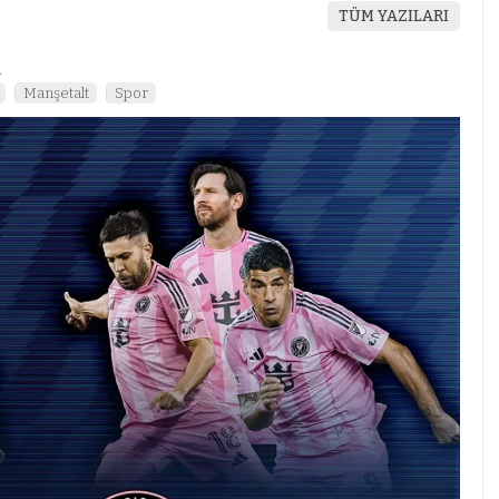
TÜM YAZILARI
4
Manşetalt
Spor