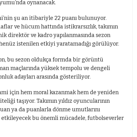
adyumu’nda oynanacak.
mi’nin şu an itibariyle 22 puanı bulunuyor.
flar ve hücum hattında istikrarsızlık, takımın
knik direktör ve kadro yapılanmasında sezon
henüz istenilen etkiyi yaratamadığı görülüyor.
on, bu sezon oldukça formda bir görüntü
sman maçlarında yüksek tempolu ve dengeli
nluk adayları arasında gösteriliyor.
iami için hem moral kazanmak hem de yeniden
iteliği taşıyor. Takımın yıldız oyuncularının
puan ya da puanlarla dönme umutlarını
ı etkileyecek bu önemli mücadele, futbolseverler