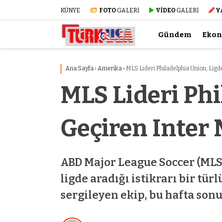
KÜNYE
FOTO
GALERİ
VİDEO
GALERİ
Y
Gündem
Eko
Ana Sayfa
›
Amerika
›
MLS Lideri Philadelphia Union, Lig
MLS Lideri Phi
Geçiren Inter
ABD Major League Soccer (MLS
ligde aradığı istikrarı bir tü
sergileyen ekip, bu hafta sonu 