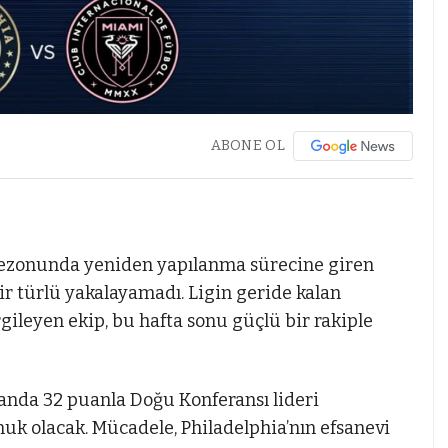
ABONE OL
sezonunda yeniden yapılanma sürecine giren
bir türlü yakalayamadı. Ligin geride kalan
gileyen ekip, bu hafta sonu güçlü bir rakiple
nda 32 puanla Doğu Konferansı lideri
k olacak. Mücadele, Philadelphia’nın efsanevi