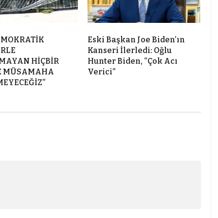
DEMOKRATİK
Eski Başkan Joe Biden’ın
ERLE
Kanseri İlerledi: Oğlu
MAYAN HİÇBİR
Hunter Biden, “Çok Acı
ME MÜSAMAHA
Verici”
EYECEĞİZ”