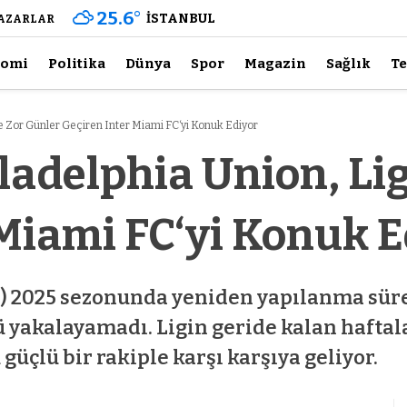
25.6
°
İSTANBUL
AZARLAR
nomi
Politika
Dünya
Spor
Magazin
Sağlık
Te
de Zor Günler Geçiren Inter Miami FC‘yi Konuk Ediyor
ladelphia Union, Li
 Miami FC‘yi Konuk 
) 2025 sezonunda yeniden yapılanma süre
rlü yakalayamadı. Ligin geride kalan hafta
güçlü bir rakiple karşı karşıya geliyor.