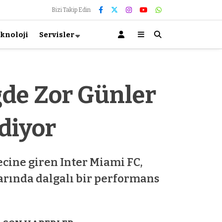
Bizi Takip Edin
knoloji
Servisler
gde Zor Günler
Ediyor
cine giren Inter Miami FC,
larında dalgalı bir performans