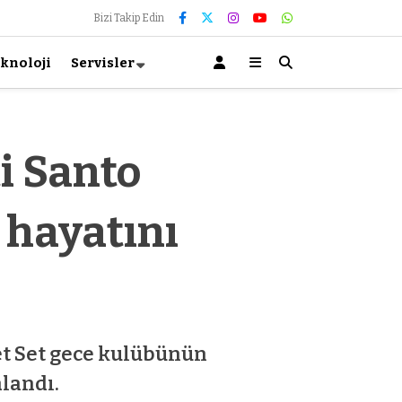
Bizi Takip Edin
knoloji
Servisler
i Santo
 hayatını
t Set gece kulübünün
alandı.