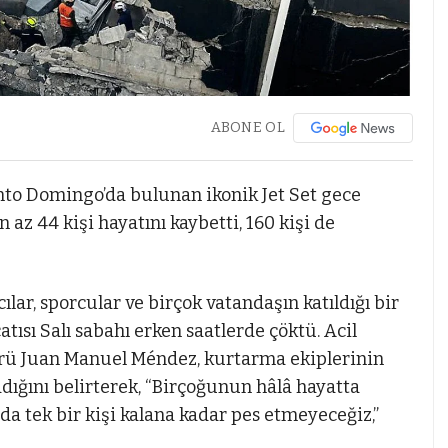
ABONE OL
to Domingo’da bulunan ikonik Jet Set gece
az 44 kişi hayatını kaybetti, 160 kişi de
cılar, sporcular ve birçok vatandaşın katıldığı bir
ısı Salı sabahı erken saatlerde çöktü. Acil
rü Juan Manuel Méndez, kurtarma ekiplerinin
adığını belirterek, “Birçoğunun hâlâ hayatta
da tek bir kişi kalana kadar pes etmeyeceğiz,”