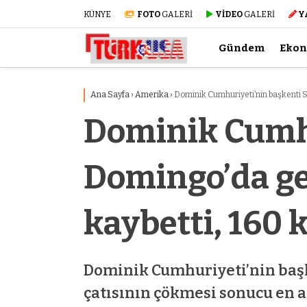
KÜNYE
FOTO
GALERİ
VİDEO
GALERİ
Y
Gündem
Eko
Ana Sayfa
›
Amerika
›
Dominik Cumhuriyeti’nin başkenti Sa
Dominik Cumhu
Domingo’da ge
kaybetti, 160 k
Dominik Cumhuriyeti’nin başk
çatısının çökmesi sonucu en az 