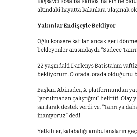
Başsavcı Rosalba Ramos, halkın ne old
altındaki hayatta kalanlara ulaşmak o
Yakınlar Endişeyle Bekliyor
Oğlu konsere katılan ancak geri dönme
bekleyenler arasındaydı. “Sadece Tanrı
22 yaşındaki Darlenys Batista’nın vaft
bekliyorum. O orada, orada olduğunu bi
Başkan Abinader, X platformundan yap
“yorulmadan çalıştığını” belirtti. Olay
sarılarak destek verdi ve, “Tanrı’ya dah
inanıyoruz,” dedi.
Yetkililer, kalabalığı ambulansların ge