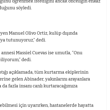
uğunu öğrenmek istediğini ancak önceliğin enkaz
lduğunu söyledi.
yen Manuel Olivo Ortiz, kulüp dışında
’ya tutunuyoruz,” dedi.
iz annesi Massiel Cuevas ise umutla, “Onu
liyorum,” dedi.
tığı açıklamada, tüm kurtarma ekiplerinin
 yerine gelen Abinader, yakınlarını arayanlara
a da fazla insanı canlı kurtaracağımıza
çebilmesi için uyarırken, hastanelerde hayatta