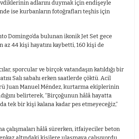
evdiklerinin adlarını duymak için endişeyle
’nde ise kurbanların fotoğrafları teşhis için
to Domingo’da bulunan ikonik Jet Set gece
az 44 kişi hayatını kaybetti, 160 kişi de
cılar, sporcular ve birçok vatandaşın katıldığı bir
ısı Salı sabahı erken saatlerde çöktü. Acil
rü Juan Manuel Méndez, kurtarma ekiplerinin
adığını belirterek, “Birçoğunun hâlâ hayatta
da tek bir kişi kalana kadar pes etmeyeceğiz,”
a çalışmaları hâlâ sürerken, itfaiyeciler beton
 enkaz altındaki kişilere ulaşmaya çalışıyordu.