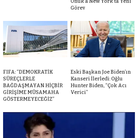
Onuk’a New York’ta Yeni
Görev
FIFA: “DEMOKRATİK
Eski Başkan Joe Biden’ın
SÜREÇLERLE
Kanseri İlerledi: Oğlu
BAĞDAŞMAYAN HİÇBİR
Hunter Biden, “Çok Acı
GİRİŞİME MÜSAMAHA
Verici”
GÖSTERMEYECEĞİZ”