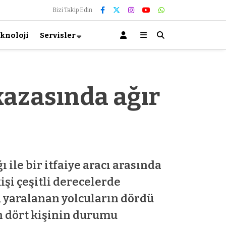
Bizi Takip Edin
knoloji
Servisler
azasında ağır
le bir itfaiye aracı arasında
şi çeşitli derecelerde
, yaralanan yolcuların dördü
n dört kişinin durumu