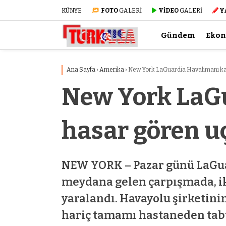
KÜNYE
FOTO
GALERİ
VİDEO
GALERİ
Y
Gündem
Eko
Ana Sayfa
›
Amerika
›
New York LaGuardia Havalimanı kaz
New York LaGu
hasar gören uç
NEW YORK – Pazar günü LaGuard
meydana gelen çarpışmada, iki
yaralandı. Havayolu şirketini
hariç tamamı hastaneden tabu