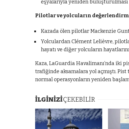
eşyalarıyla yeniden buluşturulması s
Pilotlar ve yolcuların değerlendirm
Kazada ölen pilotlar Mackenzie Gunth
Yolculardan Clément Lelièvre, pilotl
hayatı ve diğer yolcuların hayatları
Kaza, LaGuardia Havalimanı’nda iki pis
trafiğinde aksamalara yol açmıştı. Pis
normal operasyonların yeniden başlama
İLGİNİZİ
ÇEKEBİLİR