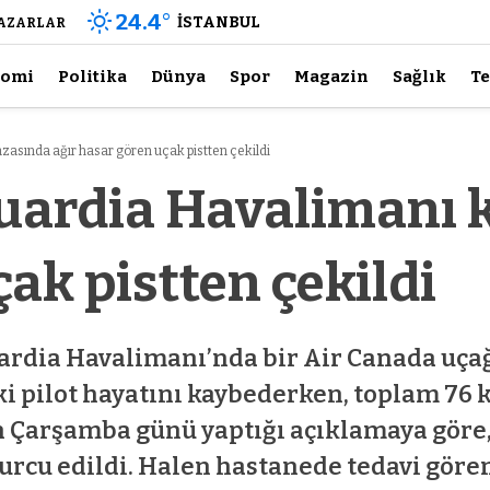
24.4
°
İSTANBUL
AZARLAR
nomi
Politika
Dünya
Spor
Magazin
Sağlık
Te
asında ağır hasar gören uçak pistten çekildi
ardia Havalimanı k
ak pistten çekildi
ia Havalimanı’nda bir Air Canada uçağı i
 pilot hayatını kaybederken, toplam 76 ki
n Çarşamba günü yaptığı açıklamaya göre
rcu edildi. Halen hastanede tedavi göre