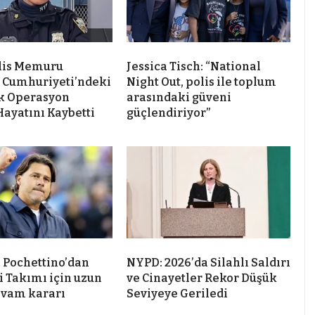
lis Memuru
Jessica Tisch: “National
 Cumhuriyeti’ndeki
Night Out, polis ile toplum
k Operasyon
arasındaki güveni
Hayatını Kaybetti
güçlendiriyor”
 Pochettino’dan
NYPD: 2026’da Silahlı Saldırı
i Takımı için uzun
ve Cinayetler Rekor Düşük
evam kararı
Seviyeye Geriledi