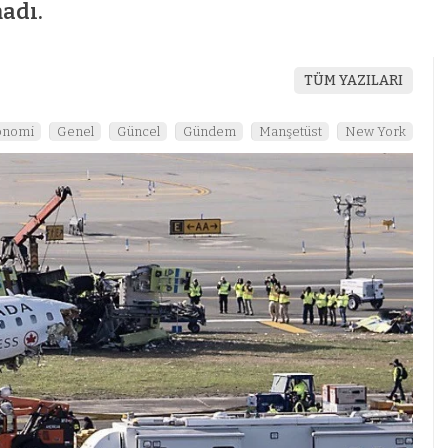
adı.
TÜM YAZILARI
onomi
Genel
Güncel
Gündem
Manşetüst
New York