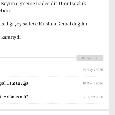
r. Boyun eğmeme iradesidir. Umutsuzluk
tidir.
ıdığı şey sadece Mustafa Kemal değildi.
kararıydı.
TÜM YAZILARI
24 Mayıs 2026
Topal Osman Ağa
18 Mayıs 2026
dine dönüş mü?
29 Mart 2026