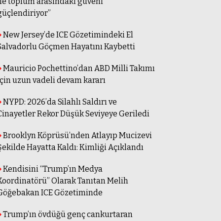
ile toplum arasındaki güveni
güçlendiriyor”
New Jersey’de ICE Gözetimindeki El
Salvadorlu Göçmen Hayatını Kaybetti
Mauricio Pochettino’dan ABD Milli Takımı
için uzun vadeli devam kararı
NYPD: 2026’da Silahlı Saldırı ve
Cinayetler Rekor Düşük Seviyeye Geriledi
Brooklyn Köprüsü’nden Atlayıp Mucizevi
Şekilde Hayatta Kaldı: Kimliği Açıklandı
Kendisini “Trump’ın Medya
Koordinatörü” Olarak Tanıtan Melih
Göğebakan ICE Gözetiminde
Trump’ın övdüğü genç cankurtaran