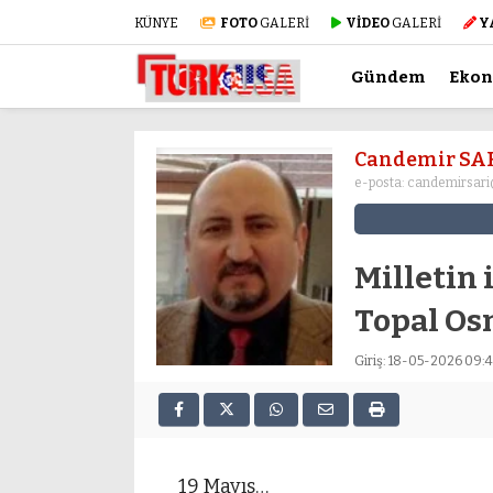
KÜNYE
FOTO
GALERİ
VİDEO
GALERİ
Y
Gündem
Eko
Candemir SA
e-posta:
candemirsar
Milletin 
Topal O
Giriş: 18-05-2026 09:
19 Mayıs…