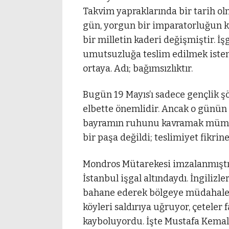
Takvim yapraklarında bir tarih ol
gün, yorgun bir imparatorluğun k
bir milletin kaderi değişmiştir. İş
umutsuzluğa teslim edilmek isten
ortaya. Adı; bağımsızlıktır.
Bugün 19 Mayıs’ı sadece gençlik şö
elbette önemlidir. Ancak o günü
bayramın ruhunu kavramak mümkü
bir paşa değildi; teslimiyet fikri
Mondros Mütarekesi imzalanmıştı. 
İstanbul işgal altındaydı. İngilizle
bahane ederek bölgeye müdahale a
köyleri saldırıya uğruyor, çeteler 
kayboluyordu. İşte Mustafa Kemal