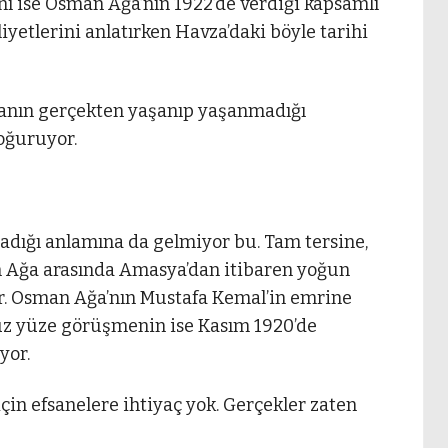
anı ise Osman Ağa’nın 1922’de verdiği kapsamlı
iyetlerini anlatırken Havza’daki böyle tarihi
manın gerçekten yaşanıp yaşanmadığı
oğuruyor.
madığı anlamına da gelmiyor bu. Tam tersine,
n Ağa arasında Amasya’dan itibaren yoğun
or. Osman Ağa’nın Mustafa Kemal’in emrine
k yüz yüze görüşmenin ise Kasım 1920’de
yor.
çin efsanelere ihtiyaç yok. Gerçekler zaten