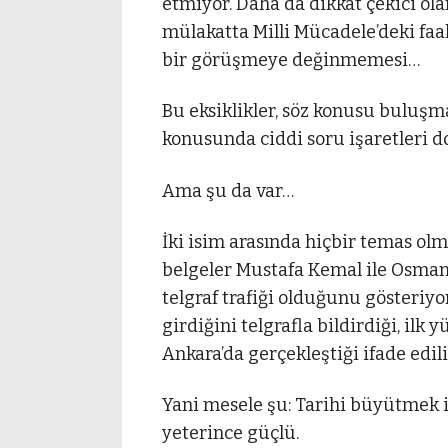
etmiyor. Daha da dikkat çekici ol
mülakatta Milli Mücadele’deki faal
bir görüşmeye değinmemesi…
Bu eksiklikler, söz konusu buluş
konusunda ciddi soru işaretleri d
Ama şu da var…
İki isim arasında hiçbir temas ol
belgeler Mustafa Kemal ile Osma
telgraf trafiği olduğunu gösteriy
girdiğini telgrafla bildirdiği, il
Ankara’da gerçekleştiği ifade edili
Yani mesele şu: Tarihi büyütmek i
yeterince güçlü.