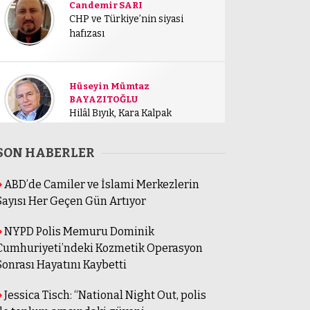
Candemir SARI
CHP ve Türkiye’nin siyasi
hafızası
Hüseyin Mümtaz
BAYAZITOĞLU
Hilâl Bıyık, Kara Kalpak
SON HABERLER
ABD’de Camiler ve İslami Merkezlerin
Sayısı Her Geçen Gün Artıyor
NYPD Polis Memuru Dominik
Cumhuriyeti’ndeki Kozmetik Operasyon
Sonrası Hayatını Kaybetti
Jessica Tisch: “National Night Out, polis