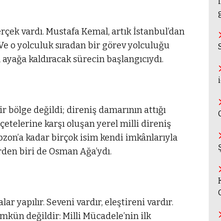
erçek vardı. Mustafa Kemal, artık İstanbul’dan
e o yolculuk sıradan bir görev yolculuğu
n ayağa kaldıracak sürecin başlangıcıydı.
 bölge değildi; direniş damarının attığı
çetelerine karşı oluşan yerel milli direniş
bzon’a kadar birçok isim kendi imkânlarıyla
rden biri de Osman Ağa’ydı.
r yapılır. Seveni vardır, eleştireni vardır.
kün değildir: Milli Mücadele’nin ilk