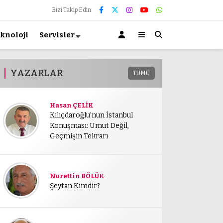
Bizi Takip Edin
knoloji
Servisler
YAZARLAR
TÜMÜ
Hasan ÇELİK
Kılıçdaroğlu’nun İstanbul
Konuşması: Umut Değil,
Geçmişin Tekrarı
Nurettin BÖLÜK
Şeytan Kimdir?