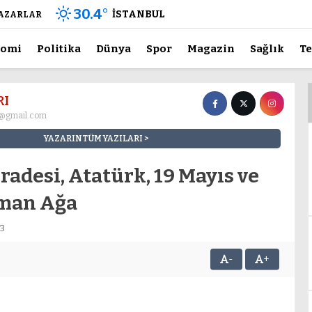
30.4
°
İSTANBUL
AZARLAR
nomi
Politika
Dünya
Spor
Magazin
Sağlık
Te
RI
i@gmail.com
YAZARIN TÜM YAZILARI
iradesi, Atatürk, 19 Mayıs ve
sman Ağa
43
-
+