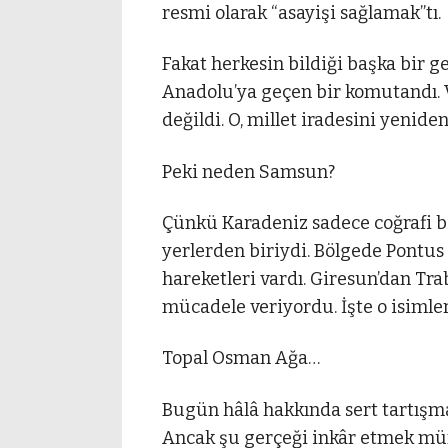
resmi olarak “asayişi sağlamak”tı.
Fakat herkesin bildiği başka bir g
Anadolu’ya geçen bir komutandı. V
değildi. O, millet iradesini yenide
Peki neden Samsun?
Çünkü Karadeniz sadece coğrafi bir
yerlerden biriydi. Bölgede Pontus 
hareketleri vardı. Giresun’dan Tra
mücadele veriyordu. İşte o isimle
Topal Osman Ağa…
Bugün hâlâ hakkında sert tartışmala
Ancak şu gerçeği inkâr etmek müm