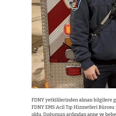
FDNY yetkililerinden alınan bilgilere 
FDNY EMS Acil Tıp Hizmetleri Bürosu p
oldu. Doğumun ardından anne ve bebeği