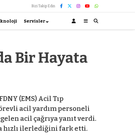
Bizi Takip Edin
knoloji
Servisler
da Bir Hayata
FDNY (EMS) Acil Tıp
örevli acil yardım personeli
elen acil çağrıya yanıt verdi.
zlı ilerlediğini fark etti.