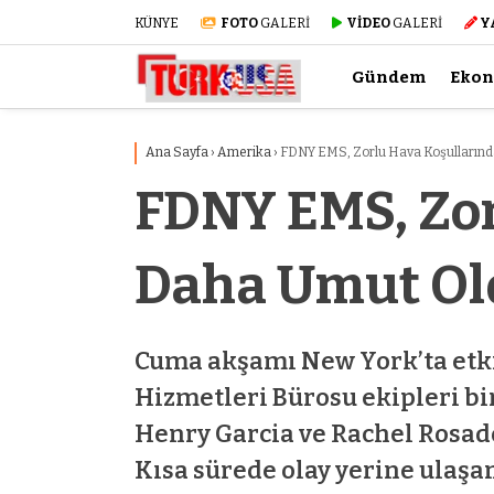
KÜNYE
FOTO
GALERİ
VİDEO
GALERİ
Y
Gündem
Eko
Ana Sayfa
›
Amerika
›
FDNY EMS, Zorlu Hava Koşullarınd
FDNY EMS, Zor
Daha Umut Ol
Cuma akşamı New York’ta etkil
Hizmetleri Bürosu ekipleri bir
Henry Garcia ve Rachel Rosado
Kısa sürede olay yerine ulaşa