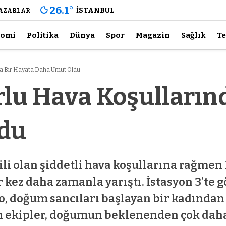
26.1
°
İSTANBUL
AZARLAR
nomi
Politika
Dünya
Spor
Magazin
Sağlık
Te
a Bir Hayata Daha Umut Oldu
lu Hava Koşulların
du
i olan şiddetli hava koşullarına rağmen 
 kez daha zamanla yarıştı. İstasyon 3’te g
, doğum sancıları başlayan bir kadından g
n ekipler, doğumun beklenenden çok daha hı