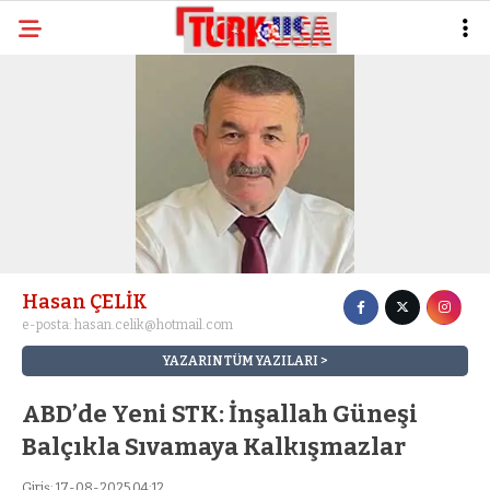
Hasan ÇELİK
e-posta:
hasan.celik@hotmail.com
YAZARIN TÜM YAZILARI
ABD’de Yeni STK: İnşallah Güneşi
Balçıkla Sıvamaya Kalkışmazlar
Giriş: 17-08-2025 04:12