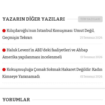
YAZARIN DİĞER YAZILARI
TÜM YAZILARI
Kılıçdaroğlu’nun İstanbul Konuşması: Umut Değil,
Geçmişin Tekrarı
25 Temmuz 2026
Haluk Levent’in ABD’deki faaliyetleri ve Ahbap
Amerika yapılanması incelenmeli
13 Temmuz 2026
Kokuşmuşluğa Çomak Sokmak Hakaret Değildir: Kadın
Kimseye Yaranamadı
01 Temmuz 2026
YORUMLAR