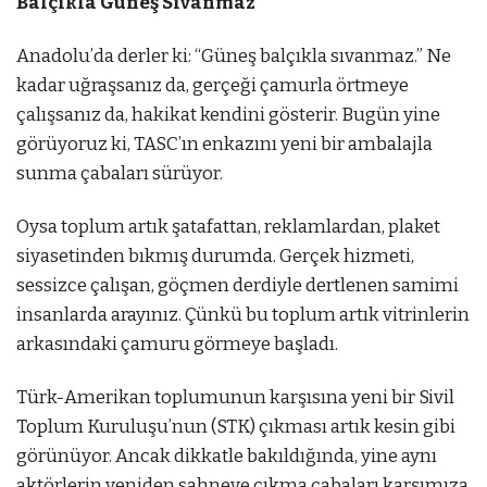
Balçıkla Güneş Sıvanmaz
Anadolu’da derler ki: “Güneş balçıkla sıvanmaz.” Ne
kadar uğraşsanız da, gerçeği çamurla örtmeye
çalışsanız da, hakikat kendini gösterir. Bugün yine
görüyoruz ki, TASC’ın enkazını yeni bir ambalajla
sunma çabaları sürüyor.
Oysa toplum artık şatafattan, reklamlardan, plaket
siyasetinden bıkmış durumda. Gerçek hizmeti,
sessizce çalışan, göçmen derdiyle dertlenen samimi
insanlarda arayınız. Çünkü bu toplum artık vitrinlerin
arkasındaki çamuru görmeye başladı.
Türk-Amerikan toplumunun karşısına yeni bir Sivil
Toplum Kuruluşu’nun (STK) çıkması artık kesin gibi
görünüyor. Ancak dikkatle bakıldığında, yine aynı
aktörlerin yeniden sahneye çıkma çabaları karşımıza