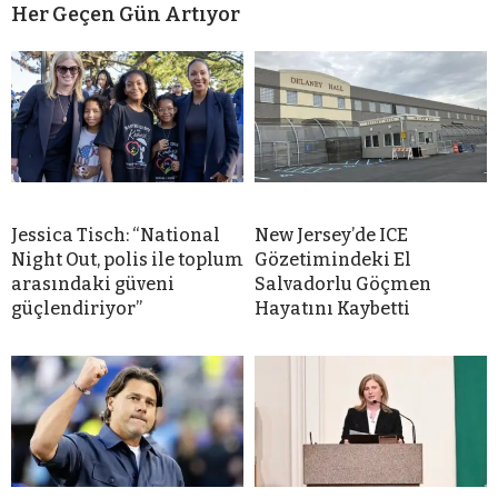
Her Geçen Gün Artıyor
Jessica Tisch: “National
New Jersey’de ICE
Night Out, polis ile toplum
Gözetimindeki El
arasındaki güveni
Salvadorlu Göçmen
güçlendiriyor”
Hayatını Kaybetti