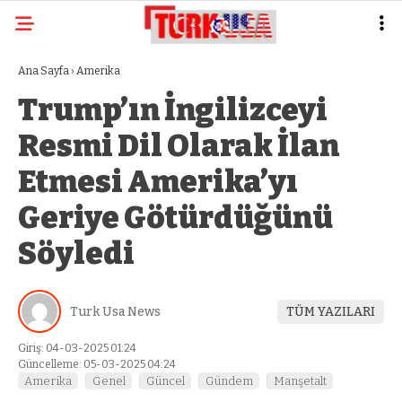
Ana Sayfa
›
Amerika
Trump’ın İngilizceyi
Resmi Dil Olarak İlan
Etmesi Amerika’yı
Geriye Götürdüğünü
Söyledi
Turk Usa News
TÜM YAZILARI
Giriş: 04-03-2025 01:24
Güncelleme: 05-03-2025 04:24
Amerika
Genel
Güncel
Gündem
Manşetalt