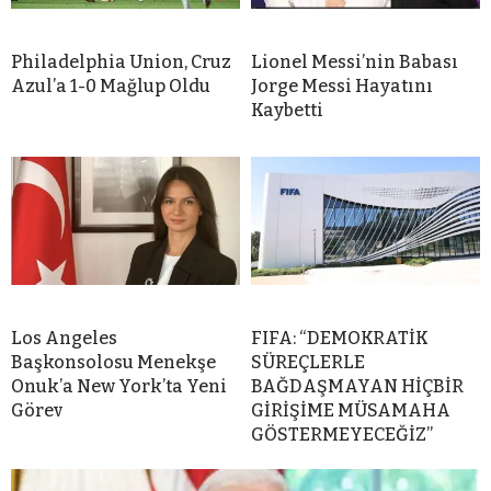
Philadelphia Union, Cruz
Lionel Messi’nin Babası
Azul’a 1-0 Mağlup Oldu
Jorge Messi Hayatını
Kaybetti
Los Angeles
FIFA: “DEMOKRATİK
Başkonsolosu Menekşe
SÜREÇLERLE
Onuk’a New York’ta Yeni
BAĞDAŞMAYAN HİÇBİR
Görev
GİRİŞİME MÜSAMAHA
GÖSTERMEYECEĞİZ”