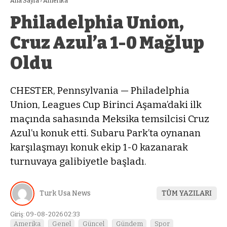
Ana Sayfa
›
Amerika
Philadelphia Union,
Cruz Azul’a 1-0 Mağlup
Oldu
CHESTER, Pennsylvania — Philadelphia
Union, Leagues Cup Birinci Aşama’daki ilk
maçında sahasında Meksika temsilcisi Cruz
Azul’u konuk etti. Subaru Park’ta oynanan
karşılaşmayı konuk ekip 1-0 kazanarak
turnuvaya galibiyetle başladı.
Turk Usa News
TÜM YAZILARI
Giriş: 09-08-2026 02:33
Amerika
Genel
Güncel
Gündem
Spor