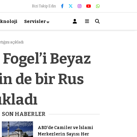
Bizi Takip Edin
knoloji
Servisler
tığını açıkladı
 Fogel’i Beyaz
in de bir Rus
ıkladı
SON HABERLER
ABD’de Camiler ve İslami
Merkezlerin Sayısı Her