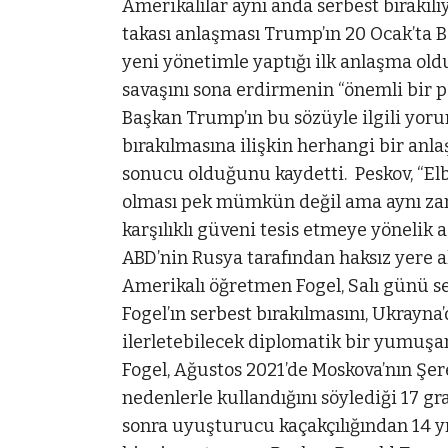
Amerikalılar aynı anda serbest bırakıl
takası anlaşması Trump’ın 20 Ocak’ta 
yeni yönetimle yaptığı ilk anlaşma o
savaşını sona erdirmenin “önemli bir pa
Başkan Trump’ın bu sözüyle ilgili yoru
bırakılmasına ilişkin herhangi bir anl
sonucu olduğunu kaydetti. Peskov, “El
olması pek mümkün değil ama aynı za
karşılıklı güveni tesis etmeye yönelik 
ABD’nin Rusya tarafından haksız yere a
Amerikalı öğretmen Fogel, Salı günü ser
Fogel’ın serbest bırakılmasını, Ukrayn
ilerletebilecek diplomatik bir yumuşa
Fogel, Ağustos 2021’de Moskova’nın Şe
nedenlerle kullandığını söylediği 17 gr
sonra uyuşturucu kaçakçılığından 14 yıl