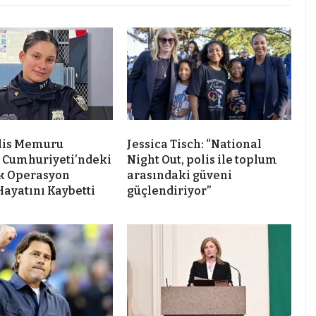
lis Memuru
Jessica Tisch: “National
 Cumhuriyeti’ndeki
Night Out, polis ile toplum
k Operasyon
arasındaki güveni
Hayatını Kaybetti
güçlendiriyor”