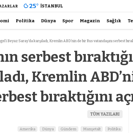
25
°
İSTANBUL
AZARLAR
nomi
Politika
Dünya
Spor
Magazin
Sağlık
Te
gel’i Beyaz Saray’da karşıladı, Kremlin ABD’nin de bir Rus vatandaşını serbest bırak
n serbest bıraktığı
ladı, Kremlin ABD’n
rbest bıraktığını aç
TÜM YAZILARI
Amerika
Dünya
Gündem
Manşetalt
Politika