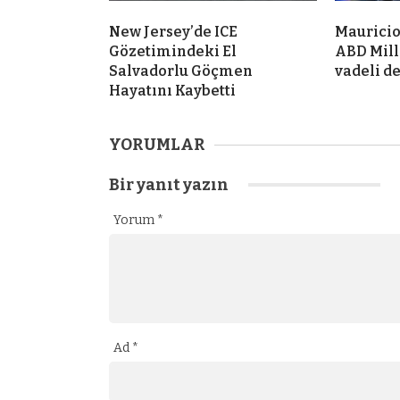
New Jersey’de ICE
Mauricio
Gözetimindeki El
ABD Mill
Salvadorlu Göçmen
vadeli d
Hayatını Kaybetti
YORUMLAR
Bir yanıt yazın
Yorum
*
Ad
*