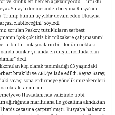
ıyor ve kimlikleri hemen açıklanıyordu. Tutuklu
Beyaz Saray’a dönmesinden bu yana Rusya’nın
ldu. Trump bunun üç yıldır devam eden Ukrayna
rçası olabileceğini” söyledi.
mu sorulan Peskov, tutukluların serbest
aşmanın “çok çok titiz bir müzakere çalışmasının”
bette bu tür anlaşmaların bir dönüm noktası
manda bunlar, şu anda en düşük noktada olan
adımlar” dedi.
lıkonulan kişi olarak tanımladığı 63 yaşındaki
best bırakıldı ve ABD’ye iade edildi. Beyaz Saray,
a’daki savaşı sona erdirmeye yönelik müzakereleri
ma olarak tanımladı.
remetyevo Havaalanı’nda valizinde tıbbi
am ağırlığında marihuana ile gözaltına alındıktan
 hapis cezasına çarptırılmıştı. Rusya’ya habersiz