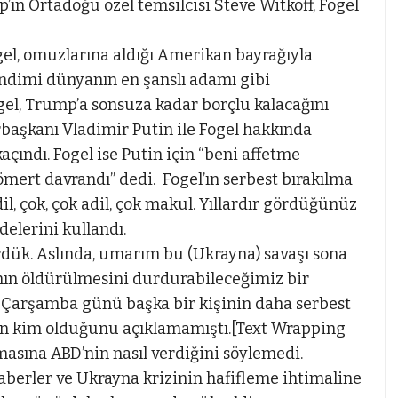
ın Ortadoğu özel temsilcisi Steve Witkoff, Fogel
gel, omuzlarına aldığı Amerikan bayrağıyla
ndimi dünyanın en şanslı adamı gibi
gel, Trump’a sonsuza kadar borçlu kalacağını
aşkanı Vladimir Putin ile Fogel hakkında
ındı. Fogel ise Putin için “beni affetme
mert davrandı” dedi. Fogel’ın serbest bırakılma
l, çok, çok adil, çok makul. Yıllardır gördüğünüz
delerini kullandı.
dük. Aslında, umarım bu (Ukrayna) savaşı sona
nın öldürülmesini durdurabileceğimiz bir
p, Çarşamba günü başka bir kişinin daha serbest
nin kim olduğunu açıklamamıştı.[Text Wrapping
masına ABD’nin nasıl verdiğini söylemedi.
haberler ve Ukrayna krizinin hafifleme ihtimaline