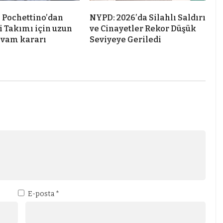
 Pochettino’dan
NYPD: 2026’da Silahlı Saldırı
i Takımı için uzun
ve Cinayetler Rekor Düşük
evam kararı
Seviyeye Geriledi
E-posta
*