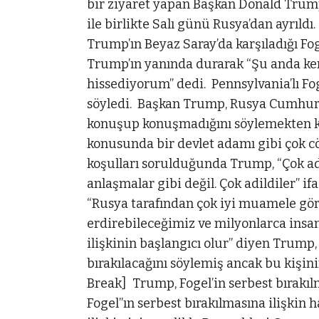
bir ziyaret yapan Başkan Donald Trump’
ile birlikte Salı günü Rusya’dan ayrıldı.
Trump’ın Beyaz Saray’da karşıladığı Fo
Trump’ın yanında durarak “Şu anda ke
hissediyorum” dedi. Pennsylvania’lı Fo
söyledi. Başkan Trump, Rusya Cumhurb
konuşup konuşmadığını söylemekten kaç
konusunda bir devlet adamı gibi çok cö
koşulları sorulduğunda Trump, “Çok adi
anlaşmalar gibi değil. Çok adildiler” ifa
“Rusya tarafından çok iyi muamele gör
erdirebileceğimiz ve milyonlarca insa
ilişkinin başlangıcı olur” diyen Trum
bırakılacağını söylemiş ancak bu kişi
Break] Trump, Fogel’in serbest bırakıl
Fogel”ın serbest bırakılmasına ilişkin 