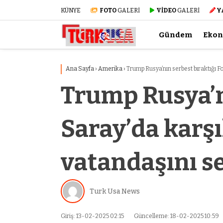
KÜNYE
FOTO
GALERİ
VİDEO
GALERİ
Y
Gündem
Eko
Ana Sayfa
›
Amerika
›
Trump Rusya’nın serbest bıraktığı Fo
Trump Rusya’nı
Saray’da karşı
vatandaşını se
Turk Usa News
Giriş: 13-02-2025 02:15
Güncelleme: 18-02-2025 10:59