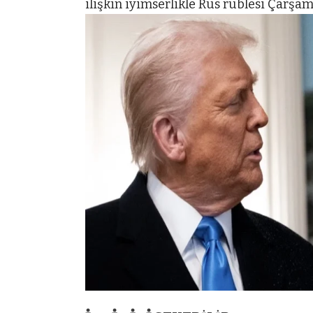
ilişkin iyimserlikle Rus rublesi Çarşa