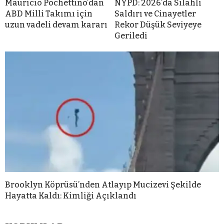
Mauricio Pochettino’dan
NYPD: 2026’da Silahlı
ABD Milli Takımı için
Saldırı ve Cinayetler
uzun vadeli devam kararı
Rekor Düşük Seviyeye
Geriledi
Brooklyn Köprüsü’nden Atlayıp Mucizevi Şekilde
Hayatta Kaldı: Kimliği Açıklandı