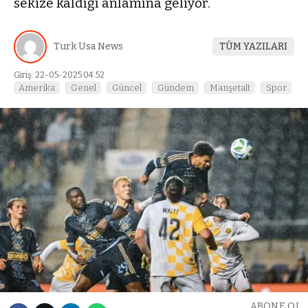
sekize kaldığı anlamına geliyor.
Turk Usa News
TÜM YAZILARI
Giriş: 22-05-2025 04:52
Amerika
Genel
Güncel
Gündem
Manşetalt
Spor
ABONE OL