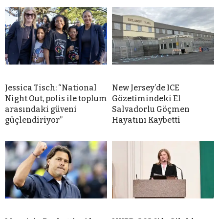
Jessica Tisch: “National
New Jersey’de ICE
Night Out, polis ile toplum
Gözetimindeki El
arasındaki güveni
Salvadorlu Göçmen
güçlendiriyor”
Hayatını Kaybetti