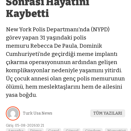
Sonrası Hayatını
Kaybetti
New York Polis Departmanı’nda (NYPD)
görev yapan 31 yaşındaki polis
memuru Rebecca De Paula, Dominik
Cumhuriyeti’nde geçirdiği meme implantı
çıkarma operasyonunun ardından gelişen
komplikasyonlar nedeniyle yaşamını yitirdi.
Üç çocuk annesi olan genç polis memurunun
ölümü, hem meslektaşlarını hem de ailesini
yasa boğdu.
Turk Usa News
TÜM YAZILARI
Giriş: 05-08-2026 10:21
Amerika
Dünya
Genel
Güncel
Gündem
Manşetüst