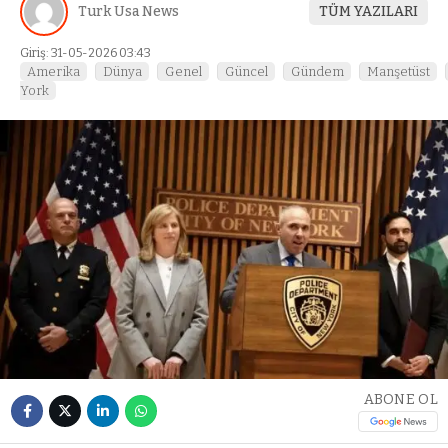
Turk Usa News
TÜM YAZILARI
Giriş: 31-05-2026 03:43
Amerika
Dünya
Genel
Güncel
Gündem
Manşetüst
York
ABONE OL