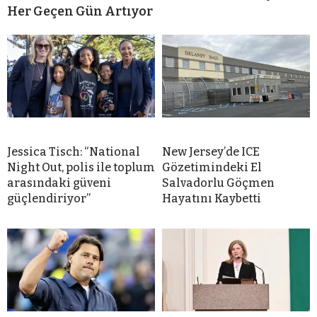
Her Geçen Gün Artıyor
Jessica Tisch: “National
New Jersey’de ICE
Night Out, polis ile toplum
Gözetimindeki El
arasındaki güveni
Salvadorlu Göçmen
güçlendiriyor”
Hayatını Kaybetti