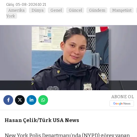
Giriş: 05-08-2026 10:21
Amerika
Dünya
Genel
Güncel
Gündem
Manşetüst
York
ABONE OL
Hasan Çelik/Türk USA News
New York Polis Departmanı’nda (NYPD) görev yapan