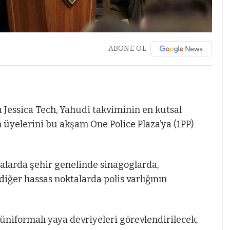
ABONE OL
essica Tech, Yahudi takviminin en kutsal
üyelerini bu akşam One Police Plaza’ya (1PP)
larda şehir genelinde sinagoglarda,
iğer hassas noktalarda polis varlığının
niformalı yaya devriyeleri görevlendirilecek,