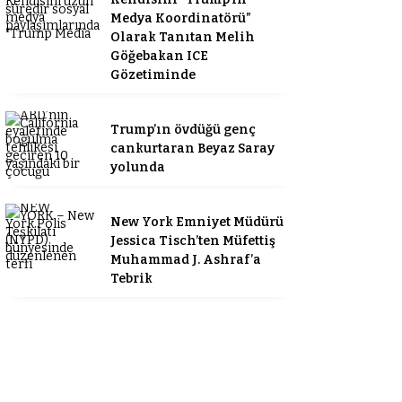
Medya Koordinatörü”
Olarak Tanıtan Melih
Göğebakan ICE
Gözetiminde
Trump’ın övdüğü genç
cankurtaran Beyaz Saray
yolunda
New York Emniyet Müdürü
Jessica Tisch’ten Müfettiş
Muhammad J. Ashraf’a
Tebrik