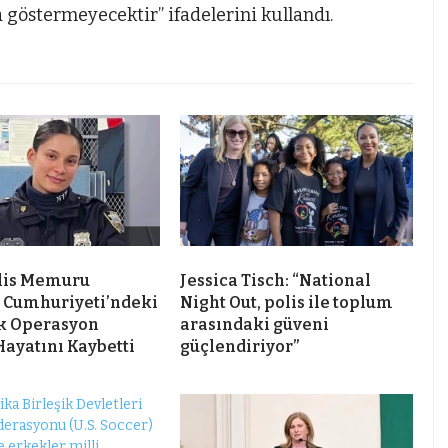
göstermeyecektir” ifadelerini kullandı.
lis Memuru
Jessica Tisch: “National
 Cumhuriyeti’ndeki
Night Out, polis ile toplum
k Operasyon
arasındaki güveni
Hayatını Kaybetti
güçlendiriyor”