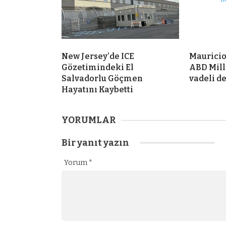
New Jersey’de ICE
Mauricio
Gözetimindeki El
ABD Mill
Salvadorlu Göçmen
vadeli d
Hayatını Kaybetti
YORUMLAR
Bir yanıt yazın
Yorum
*