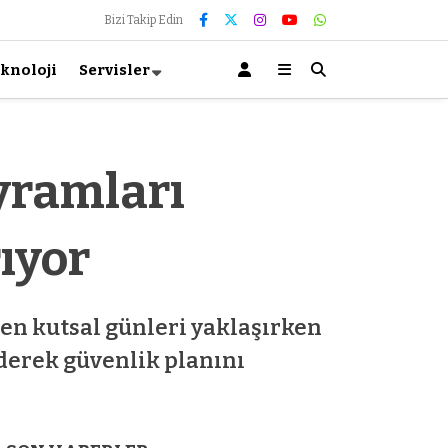
Bizi Takip Edin
knoloji
Servisler
yramları
ıyor
en kutsal günleri yaklaşırken
ederek güvenlik planını