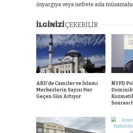
önyargıya veya nefrete asla müsamaha 
İLGİNİZİ
ÇEKEBİLİR
ABD’de Camiler ve İslami
NYPD Po
Merkezlerin Sayısı Her
Dominik
Geçen Gün Artıyor
Kozmeti
Sonrası 