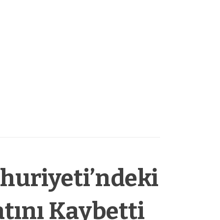
uriyeti’ndeki
tını Kaybetti