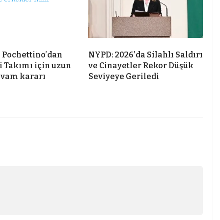
 Pochettino’dan
NYPD: 2026’da Silahlı Saldırı
i Takımı için uzun
ve Cinayetler Rekor Düşük
evam kararı
Seviyeye Geriledi