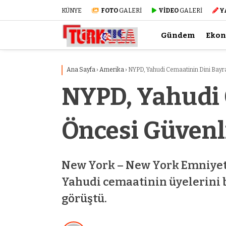
KÜNYE
FOTO
GALERİ
VİDEO
GALERİ
Y
Gündem
Eko
Ana Sayfa
›
Amerika
›
NYPD, Yahudi Cemaatinin Dini Bayra
NYPD, Yahudi 
Öncesi Güvenl
New York – New York Emniyet 
Yahudi cemaatinin üyelerini b
görüştü.