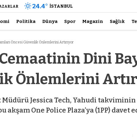
24.4
°
İSTANBUL
AZARLAR
nomi
Politika
Dünya
Spor
Magazin
Sağlık
Te
mları Öncesi Güvenlik Önlemlerini Artırıyor
Cemaatinin Dini Ba
ik Önlemlerini Artır
Müdürü Jessica Tech, Yahudi takviminin 
u akşam One Police Plaza’ya (1PP) davet 