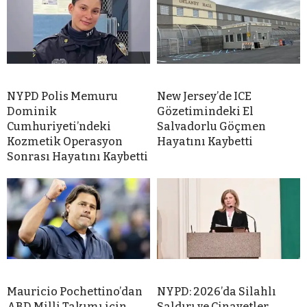
NYPD Polis Memuru
New Jersey’de ICE
Dominik
Gözetimindeki El
Cumhuriyeti’ndeki
Salvadorlu Göçmen
Kozmetik Operasyon
Hayatını Kaybetti
Sonrası Hayatını Kaybetti
Mauricio Pochettino’dan
NYPD: 2026’da Silahlı
ABD Milli Takımı için
Saldırı ve Cinayetler