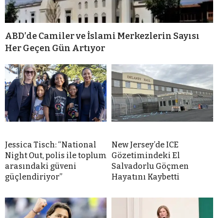
ABD’de Camiler ve İslami Merkezlerin Sayısı
Her Geçen Gün Artıyor
Jessica Tisch: “National
New Jersey’de ICE
Night Out, polis ile toplum
Gözetimindeki El
arasındaki güveni
Salvadorlu Göçmen
güçlendiriyor”
Hayatını Kaybetti