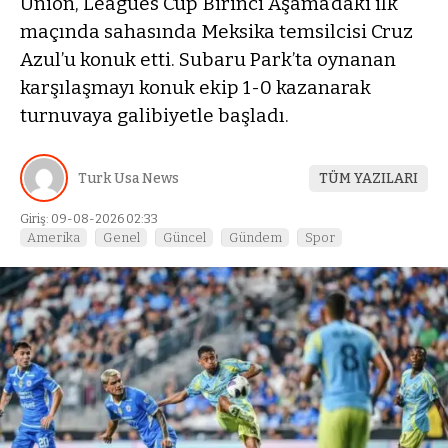
Union, Leagues Cup Birinci Aşama’daki ilk
maçında sahasında Meksika temsilcisi Cruz
Azul’u konuk etti. Subaru Park’ta oynanan
karşılaşmayı konuk ekip 1-0 kazanarak
turnuvaya galibiyetle başladı.
Turk Usa News
TÜM YAZILARI
Giriş: 09-08-2026 02:33
Amerika
Genel
Güncel
Gündem
Spor