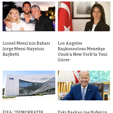
Lionel Messi’nin Babası
Los Angeles
Jorge Messi Hayatını
Başkonsolosu Menekşe
Kaybetti
Onuk’a New York’ta Yeni
Görev
FIFA: “DEMOKRATİK
Eski Başkan Joe Biden’ın