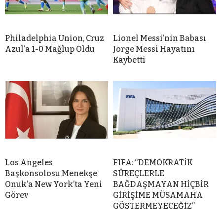
Philadelphia Union, Cruz
Lionel Messi’nin Babası
Azul’a 1-0 Mağlup Oldu
Jorge Messi Hayatını
Kaybetti
Los Angeles
FIFA: “DEMOKRATİK
Başkonsolosu Menekşe
SÜREÇLERLE
Onuk’a New York’ta Yeni
BAĞDAŞMAYAN HİÇBİR
Görev
GİRİŞİME MÜSAMAHA
GÖSTERMEYECEĞİZ”