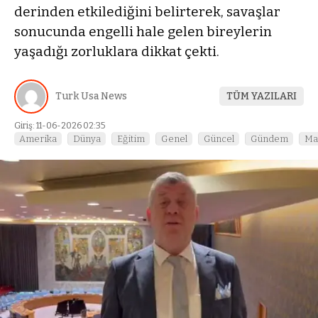
derinden etkilediğini belirterek, savaşlar
sonucunda engelli hale gelen bireylerin
yaşadığı zorluklara dikkat çekti.
Turk Usa News
TÜM YAZILARI
Giriş: 11-06-2026 02:35
Amerika
Dünya
Eğitim
Genel
Güncel
Gündem
Ma