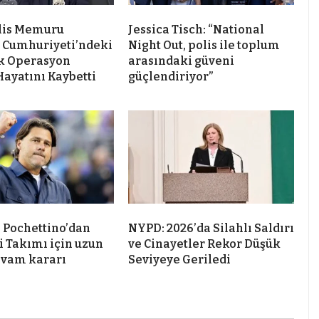
lis Memuru
Jessica Tisch: “National
 Cumhuriyeti’ndeki
Night Out, polis ile toplum
k Operasyon
arasındaki güveni
Hayatını Kaybetti
güçlendiriyor”
 Pochettino’dan
NYPD: 2026’da Silahlı Saldırı
i Takımı için uzun
ve Cinayetler Rekor Düşük
evam kararı
Seviyeye Geriledi