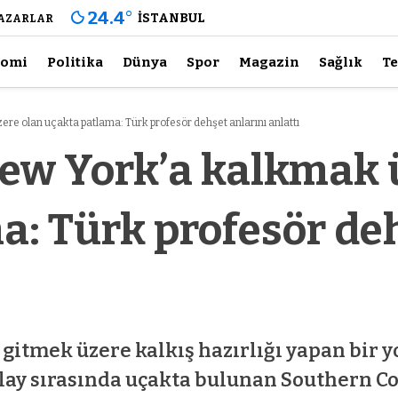
24.4
°
İSTANBUL
AZARLAR
nomi
Politika
Dünya
Spor
Magazin
Sağlık
Te
re olan uçakta patlama: Türk profesör dehşet anlarını anlattı
ew York’a kalkmak 
a: Türk profesör deh
 gitmek üzere kalkış hazırlığı yapan bir
lay sırasında uçakta bulunan Southern Co