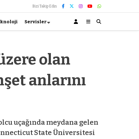
Bizi Takip Edin
knoloji
Servisler
üzere olan
şet anlarını
 yolcu uçağında meydana gelen
nnecticut State Üniversitesi