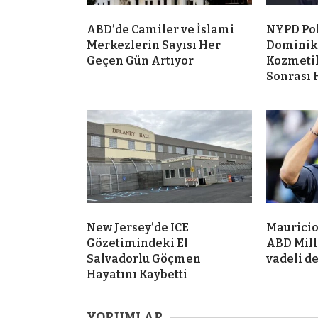
ABD’de Camiler ve İslami
NYPD Po
Merkezlerin Sayısı Her
Dominik
Geçen Gün Artıyor
Kozmeti
Sonrası 
New Jersey’de ICE
Mauricio
Gözetimindeki El
ABD Mill
Salvadorlu Göçmen
vadeli d
Hayatını Kaybetti
YORUMLAR