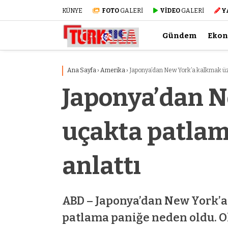
KÜNYE
FOTO
GALERİ
VİDEO
GALERİ
Y
Gündem
Eko
Ana Sayfa
›
Amerika
›
Japonya’dan New York’a kalkmak üze
Japonya’dan N
uçakta patlam
anlattı
ABD – Japonya’dan New York’a
patlama paniğe neden oldu. O