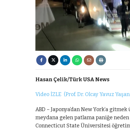
Hasan Çelik/Türk USA News
Video İZLE (Prof. Dr. Olcay Yavuz Yaşana
ABD – Japonya’dan New York’a gitmek üz
meydana gelen patlama paniğe neden o
Connecticut State Üniversitesi öğretim 