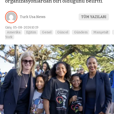
organizasyonlardan biri olduğunu belirtti.
Turk Usa News
TÜM YAZILARI
Giriş: 05-08-2026 10:19
Amerika
Eğitim
Genel
Güncel
Gündem
Manşetalt
York