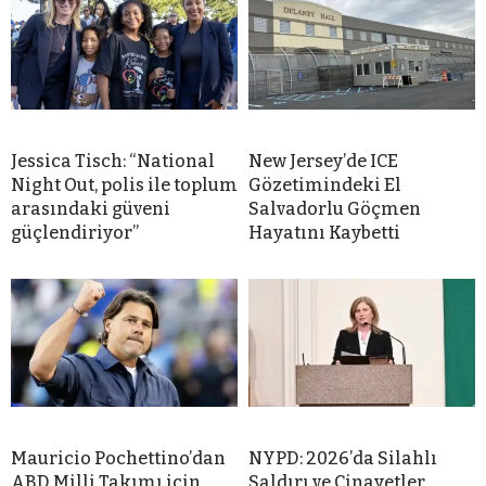
Jessica Tisch: “National
New Jersey’de ICE
Night Out, polis ile toplum
Gözetimindeki El
arasındaki güveni
Salvadorlu Göçmen
güçlendiriyor”
Hayatını Kaybetti
Mauricio Pochettino’dan
NYPD: 2026’da Silahlı
ABD Milli Takımı için
Saldırı ve Cinayetler