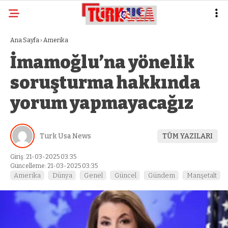
Ana Sayfa
›
Amerika
İmamoğlu’na yönelik
soruşturma hakkında
yorum yapmayacağız
Turk Usa News
TÜM YAZILARI
Giriş: 21-03-2025 03:35
Güncelleme: 21-03-2025 03:35
Amerika
Dünya
Genel
Güncel
Gündem
Manşetalt