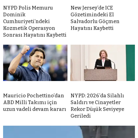
NYPD Polis Memuru
New Jersey’de ICE
Dominik
Gözetimindeki El
Cumhuriyeti’ndeki
Salvadorlu Göçmen
Kozmetik Operasyon
Hayatını Kaybetti
Sonrası Hayatını Kaybetti
Mauricio Pochettino’dan
NYPD: 2026’da Silahlı
ABD Milli Takımı için
Saldırı ve Cinayetler
uzun vadeli devam kararı
Rekor Düşük Seviyeye
Geriledi