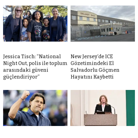
Jessica Tisch: “National
New Jersey’de ICE
Night Out, polis ile toplum
Gözetimindeki El
arasındaki güveni
Salvadorlu Göçmen
güçlendiriyor”
Hayatını Kaybetti