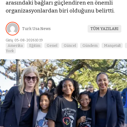
arasındaki bağları güçlendiren en önemli
organizasyonlardan biri olduğunu belirtti.
Turk Usa News
TÜM YAZILARI
Giriş: 05-08-2026 10:19
Amerika
Eğitim
Genel
Güncel
Gündem
Manşetalt
York