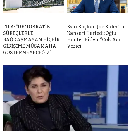
FIFA: “DEMOKRATİK
Eski Başkan Joe Biden’ın
SÜREÇLERLE
Kanseri İlerledi: Oğlu
BAĞDAŞMAYAN HİÇBİR
Hunter Biden, “Çok Acı
GİRİŞİME MÜSAMAHA
Verici”
GÖSTERMEYECEĞİZ”