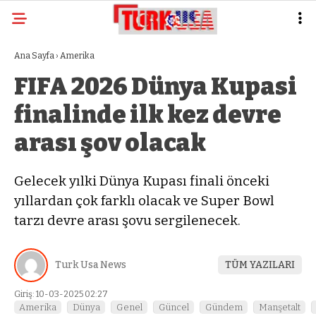
Ana Sayfa
›
Amerika
FIFA 2026 Dünya Kupasi
finalinde ilk kez devre
arası şov olacak
Gelecek yılki Dünya Kupası finali önceki
yıllardan çok farklı olacak ve Super Bowl
tarzı devre arası şovu sergilenecek.
Turk Usa News
TÜM YAZILARI
Giriş: 10-03-2025 02:27
Amerika
Dünya
Genel
Güncel
Gündem
Manşetalt