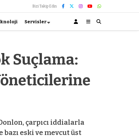
Bizi Takip Edin
knoloji
Servisler
ok Suçlama:
öneticilerine
onlon, çarpıcı iddialarla
 bazı eski ve mevcut üst