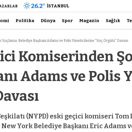
26.2
°
İSTANBUL
AZARLAR
nomi
Politika
Dünya
Spor
Magazin
Sağlık
Te
 Suçlama: Belediye Başkanı Adams ve Polis Yöneticilerine “Suç Örgütü” Davası
ici Komiserinden Ş
nı Adams ve Polis Y
Davası
kilatı (NYPD) eski geçici komiseri Tom D
 New York Belediye Başkanı Eric Adams ve