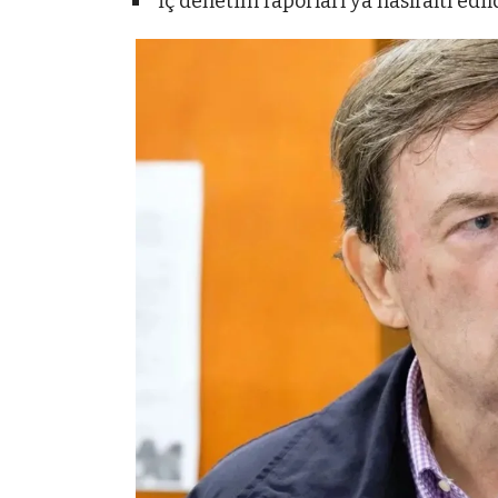
İç denetim raporları ya hasıraltı edild