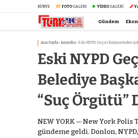
KÜNYE
FOTO
GALERİ
VİDEO
GALERİ
Y
Gündem
Eko
Ana Sayfa
›
Amerika
›
Eski NYPD Geçici Komiserinden Şok
Eski NYPD Geç
Belediye Başka
“Suç Örgütü” 
NEW YORK — New York Polis Teş
gündeme geldi. Donlon, NYPD,