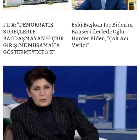
FIFA: “DEMOKRATİK
Eski Başkan Joe Biden’ın
SÜREÇLERLE
Kanseri İlerledi: Oğlu
BAĞDAŞMAYAN HİÇBİR
Hunter Biden, “Çok Acı
GİRİŞİME MÜSAMAHA
Verici”
GÖSTERMEYECEĞİZ”