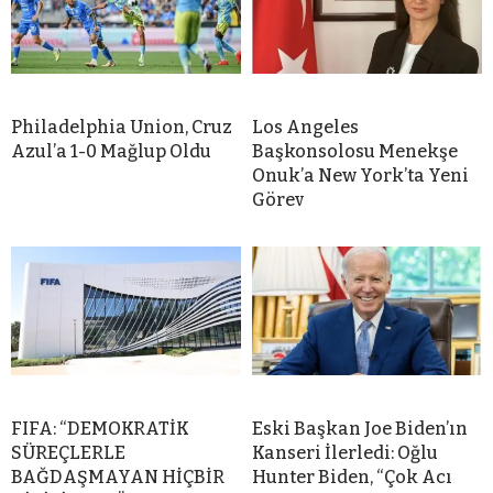
Philadelphia Union, Cruz
Los Angeles
Azul’a 1-0 Mağlup Oldu
Başkonsolosu Menekşe
Onuk’a New York’ta Yeni
Görev
FIFA: “DEMOKRATİK
Eski Başkan Joe Biden’ın
SÜREÇLERLE
Kanseri İlerledi: Oğlu
BAĞDAŞMAYAN HİÇBİR
Hunter Biden, “Çok Acı