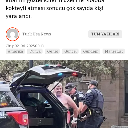
adamın göstericilerin üzerine Molotof
kokteyli atması sonucu çok sayıda kişi
yaralandı.
Turk Usa News
TÜM YAZILARI
Giriş: 02-06-2025 00:13
Amerika
Dünya
Genel
Güncel
Gündem
Manşetüst