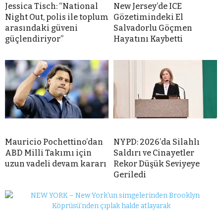
Jessica Tisch: “National
New Jersey’de ICE
Night Out, polis ile toplum
Gözetimindeki El
arasındaki güveni
Salvadorlu Göçmen
güçlendiriyor”
Hayatını Kaybetti
Mauricio Pochettino’dan
NYPD: 2026’da Silahlı
ABD Milli Takımı için
Saldırı ve Cinayetler
uzun vadeli devam kararı
Rekor Düşük Seviyeye
Geriledi