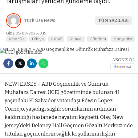
tartışmaları yeniden gündeme taşıdı.
Turk Usa News
TÜM YAZILARI
Giriş: 05-08-2026 10:15
Amerika
Dünya
Genel
Güncel
Gündem
Manşetüst
ABONE OL
NEW JERSEY – ABD Göçmenlik ve Gümrük
Muhafaza Dairesi (ICE) gözetiminde bulunan 41
yaşındaki El Salvador vatandaşı Edwin Lopez-
Cornejo, yaşadığı sağlık sorunlarının ardından
kaldırıldığı hastanede hayatını kaybetti. Olay, New
Jersey’deki Delaney Hall Göçmen Gözaltı Merkezi’nde
tutulan göçmenlerin sağlık koşullarına ilişkin