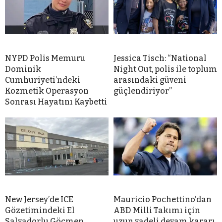
NYPD Polis Memuru
Jessica Tisch: “National
Dominik
Night Out, polis ile toplum
Cumhuriyeti’ndeki
arasındaki güveni
Kozmetik Operasyon
güçlendiriyor”
Sonrası Hayatını Kaybetti
New Jersey’de ICE
Mauricio Pochettino’dan
Gözetimindeki El
ABD Milli Takımı için
Salvadorlu Göçmen
uzun vadeli devam kararı