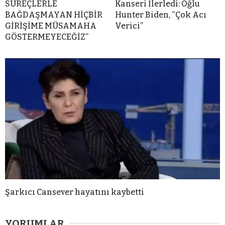
SÜREÇLERLE
Kanseri İlerledi: Oğlu
BAĞDAŞMAYAN HİÇBİR
Hunter Biden, “Çok Acı
GİRİŞİME MÜSAMAHA
Verici”
GÖSTERMEYECEĞİZ”
Şarkıcı Cansever hayatını kaybetti
YORUMLAR