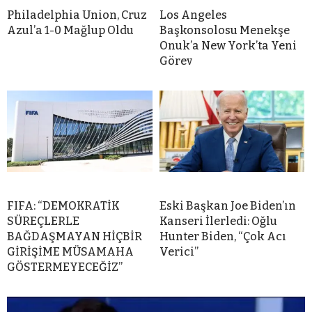
Philadelphia Union, Cruz
Los Angeles
Azul’a 1-0 Mağlup Oldu
Başkonsolosu Menekşe
Onuk’a New York’ta Yeni
Görev
FIFA: “DEMOKRATİK
Eski Başkan Joe Biden’ın
SÜREÇLERLE
Kanseri İlerledi: Oğlu
BAĞDAŞMAYAN HİÇBİR
Hunter Biden, “Çok Acı
GİRİŞİME MÜSAMAHA
Verici”
GÖSTERMEYECEĞİZ”