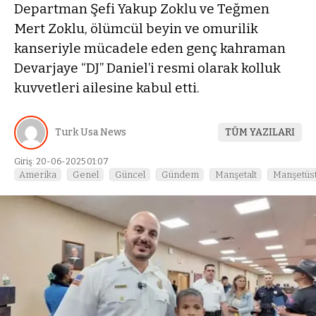
Departman Şefi Yakup Zoklu ve Teğmen
Mert Zoklu, ölümcül beyin ve omurilik
kanseriyle mücadele eden genç kahraman
Devarjaye “DJ” Daniel’i resmi olarak kolluk
kuvvetleri ailesine kabul etti.
Turk Usa News
TÜM YAZILARI
Giriş: 20-06-2025 01:07
Amerika
Genel
Güncel
Gündem
Manşetalt
Manşetüs