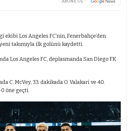
ABONE OL
i ekibi Los Angeles FC’nin, Fenerbahçe’den
yeni takımıyla ilk golünü kaydetti.
sında Los Angeles FC, deplasmanda San Diego FK
da C. McVey, 33. dakikada O. Valakari ve 40.
-0 öne geçti.