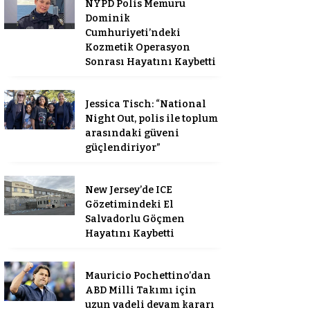
NYPD Polis Memuru
Dominik
Cumhuriyeti’ndeki
Kozmetik Operasyon
Sonrası Hayatını Kaybetti
Jessica Tisch: “National
Night Out, polis ile toplum
arasındaki güveni
güçlendiriyor”
New Jersey’de ICE
Gözetimindeki El
Salvadorlu Göçmen
Hayatını Kaybetti
Mauricio Pochettino’dan
ABD Milli Takımı için
uzun vadeli devam kararı