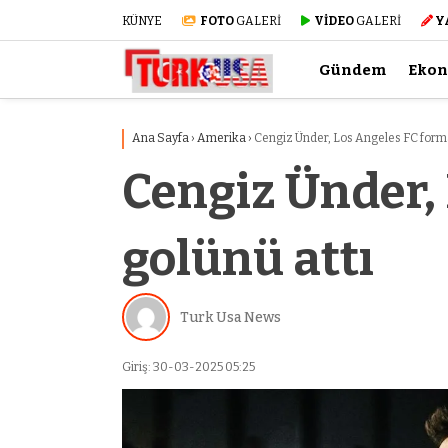
KÜNYE
FOTO
GALERİ
VİDEO
GALERİ
Y
Gündem
Eko
Ana Sayfa
›
Amerika
›
Cengiz Ünder, Los Angeles FC formas
Cengiz Ünder, 
golünü attı
Turk Usa News
Giriş: 30-03-2025 05:25