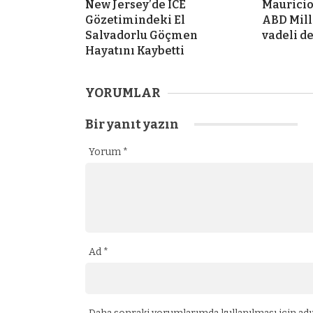
New Jersey’de ICE
Mauricio
Gözetimindeki El
ABD Mill
Salvadorlu Göçmen
vadeli d
Hayatını Kaybetti
YORUMLAR
Bir yanıt yazın
Yorum
*
Ad
*