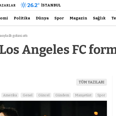
26.2
°
İSTANBUL
AZARLAR
nomi
Politika
Dünya
Spor
Magazin
Sağlık
Te
ıyla ilk golünü attı
Los Angeles FC form
TÜM YAZILARI
Amerika
Genel
Güncel
Gündem
Manşetüst
Spor