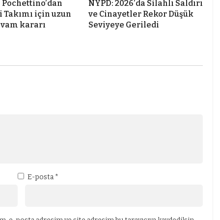
 Pochettino’dan
NYPD: 2026’da Silahlı Saldırı
i Takımı için uzun
ve Cinayetler Rekor Düşük
evam kararı
Seviyeye Geriledi
E-posta
*