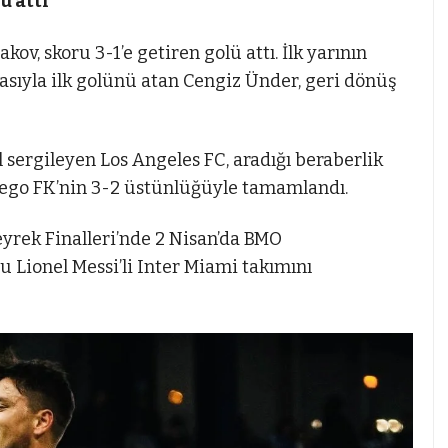
ü attı
ov, skoru 3-1’e getiren golü attı. İlk yarının
asıyla ilk golünü atan Cengiz Ünder, geri dönüş
l sergileyen Los Angeles FC, aradığı beraberlik
ego FK’nin 3-2 üstünlüğüyle tamamlandı.
yrek Finalleri’nde 2 Nisan’da BMO
Lionel Messi’li Inter Miami takımını