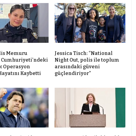
lis Memuru
Jessica Tisch: “National
 Cumhuriyeti’ndeki
Night Out, polis ile toplum
k Operasyon
arasındaki güveni
Hayatını Kaybetti
güçlendiriyor”