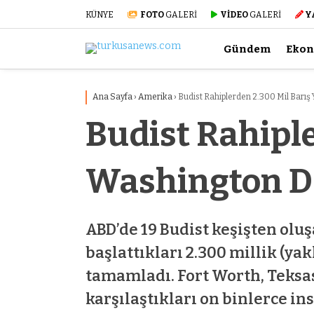
KÜNYE
FOTO
GALERİ
VİDEO
GALERİ
Y
Gündem
Eko
Ana Sayfa
›
Amerika
›
Budist Rahiplerden 2.300 Mil Barı
Budist Rahipl
Washington D
ABD’de 19 Budist keşişten oluş
başlattıkları 2.300 millik (y
tamamladı. Fort Worth, Teksas
karşılaştıkları on binlerce i