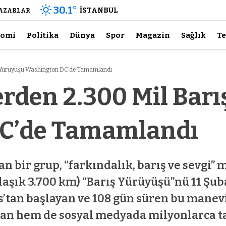
30.1
°
İSTANBUL
AZARLAR
nomi
Politika
Dünya
Spor
Magazin
Sağlık
Te
ş Yürüyüşü Washington DC’de Tamamlandı
erden 2.300 Mil Bar
C’de Tamamlandı
an bir grup, “farkındalık, barış ve sevgi
aklaşık 3.700 km) “Barış Yürüyüşü”nü 11 Ş
’tan başlayan ve 108 gün süren bu manev
nsan hem de sosyal medyada milyonlarca ta