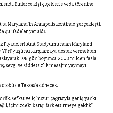
nlendi. Binlerce kişi çiçeklerle veda törenine
’ta Maryland’in Annapolis kentinde gerçekleşti.
a şu ifadeler yer aldı:
z Piyadeleri Anıt Stadyumu’ndan Maryland
rış Yürüyüşü’nü karşılamaya destek vermekten
başlayarak 108 gün boyunca 2.300 milden fazla
ış, sevgi ve şiddetsizlik mesajını yaymayı
n otobüsle Teksas’a dönecek.
rlik, şefkat ve iç huzur çağrısıyla geniş yankı
eğil, içimizdeki barışı fark ettirmeye geldik”