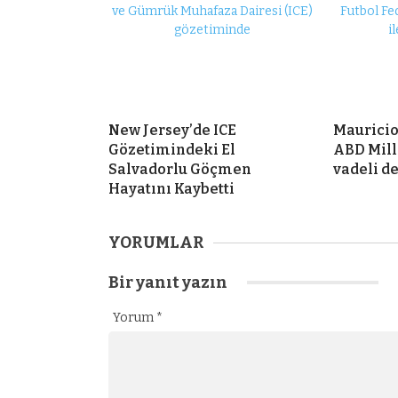
New Jersey’de ICE
Mauricio
Gözetimindeki El
ABD Mill
Salvadorlu Göçmen
vadeli d
Hayatını Kaybetti
YORUMLAR
Bir yanıt yazın
Yorum
*