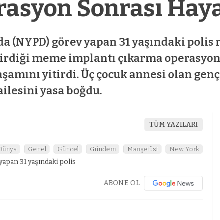
asyon Sonrası Haya
a (NYPD) görev yapan 31 yaşındaki polis
irdiği meme implantı çıkarma operasyo
şamını yitirdi. Üç çocuk annesi olan ge
ilesini yasa boğdu.
TÜM YAZILARI
Dünya
Genel
Güncel
Gündem
Manşetüst
New York
ABONE OL