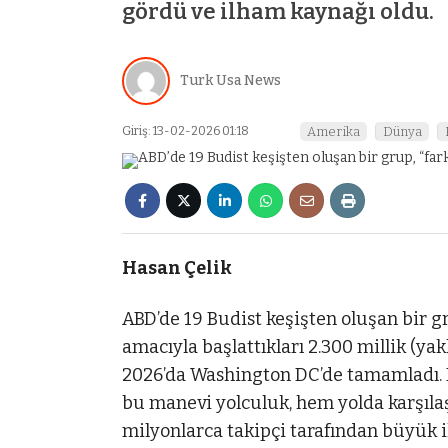
gördü ve ilham kaynağı oldu.
Turk Usa News
Giriş: 13-02-2026 01:18
Amerika
Dünya
Hasan Çelik
ABD’de 19 Budist keşişten oluşan bir gr
amacıyla başlattıkları 2.300 millik (y
2026’da Washington DC’de tamamladı. F
bu manevi yolculuk, hem yolda karşıla
milyonlarca takipçi tarafından büyük i