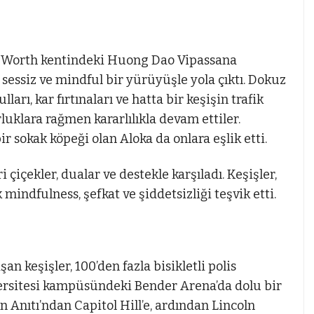
ort Worth kentindeki Huong Dao Vipassana
sessiz ve mindful bir yürüyüşle yola çıktı. Dokuz
arı, kar fırtınaları ve hatta bir keşişin trafik
luklara rağmen kararlılıkla devam ettiler.
r sokak köpeği olan Aloka da onlara eşlik etti.
çiçekler, dualar ve destekle karşıladı. Keşişler,
 mindfulness, şefkat ve şiddetsizliği teşvik etti.
n keşişler, 100’den fazla bisikletli polis
ersitesi kampüsündeki Bender Arena’da dolu bir
n Anıtı’ndan Capitol Hill’e, ardından Lincoln