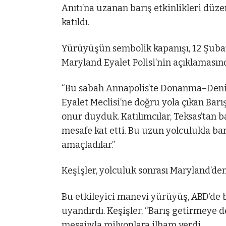
Anıtı’na uzanan barış etkinlikleri düze
katıldı.
Yürüyüşün sembolik kapanışı, 12 Şubat
Maryland Eyalet Polisi’nin açıklamasınd
“Bu sabah Annapolis’te Donanma–Deni
Eyalet Meclisi’ne doğru yola çıkan Ba
onur duyduk. Katılımcılar, Teksas’tan 
mesafe kat etti. Bu uzun yolculukla bar
amaçladılar.”
Keşişler, yolculuk sonrası Maryland’de
Bu etkileyici manevi yürüyüş, ABD’de bi
uyandırdı. Keşişler, “Barış getirmeye d
mesajıyla milyonlara ilham verdi.