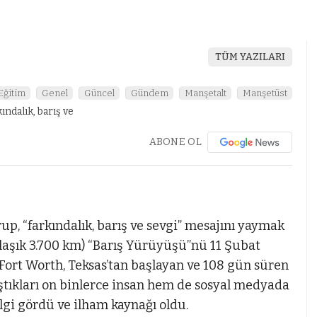
TÜM YAZILARI
Eğitim
Genel
Güncel
Gündem
Manşetalt
Manşetüst
ABONE OL
up, “farkındalık, barış ve sevgi” mesajını yaymak
aklaşık 3.700 km) “Barış Yürüyüşü”nü 11 Şubat
ort Worth, Teksas’tan başlayan ve 108 gün süren
ştıkları on binlerce insan hem de sosyal medyada
lgi gördü ve ilham kaynağı oldu.