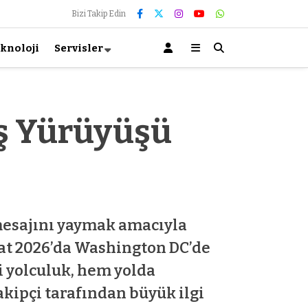
Bizi Takip Edin
knoloji
Servisler
ış Yürüyüşü
” mesajını yaymak amacıyla
ubat 2026’da Washington DC’de
i yolculuk, hem yolda
kipçi tarafından büyük ilgi