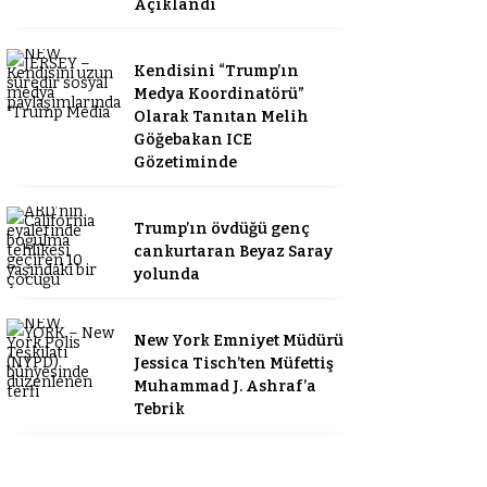
Açıklandı
Kendisini “Trump’ın
Medya Koordinatörü”
Olarak Tanıtan Melih
Göğebakan ICE
Gözetiminde
Trump’ın övdüğü genç
cankurtaran Beyaz Saray
yolunda
New York Emniyet Müdürü
Jessica Tisch’ten Müfettiş
Muhammad J. Ashraf’a
Tebrik