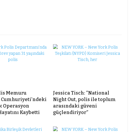
lis Memuru
Jessica Tisch: “National
 Cumhuriyeti’ndeki
Night Out, polis ile toplum
k Operasyon
arasındaki güveni
Hayatını Kaybetti
güçlendiriyor”