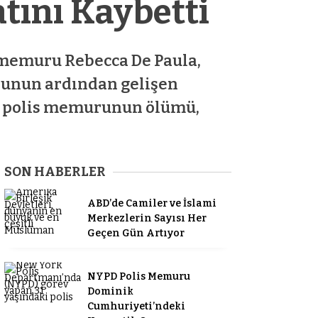
tını Kaybetti
 memuru Rebecca De Paula,
nunun ardından gelişen
nç polis memurunun ölümü,
SON HABERLER
ABD’de Camiler ve İslami
Merkezlerin Sayısı Her
Geçen Gün Artıyor
NYPD Polis Memuru
Dominik
Cumhuriyeti’ndeki