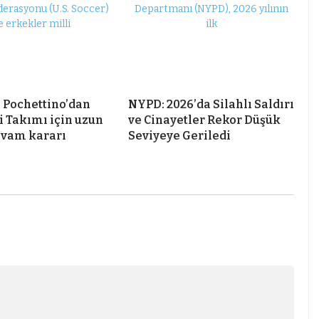
 Pochettino’dan
NYPD: 2026’da Silahlı Saldırı
i Takımı için uzun
ve Cinayetler Rekor Düşük
evam kararı
Seviyeye Geriledi