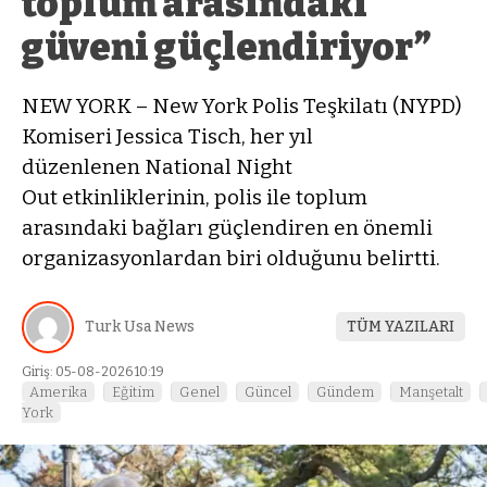
toplum arasındaki
güveni güçlendiriyor”
NEW YORK – New York Polis Teşkilatı (NYPD)
Komiseri Jessica Tisch, her yıl
düzenlenen National Night
Out etkinliklerinin, polis ile toplum
arasındaki bağları güçlendiren en önemli
organizasyonlardan biri olduğunu belirtti.
Turk Usa News
TÜM YAZILARI
Giriş: 05-08-2026 10:19
Amerika
Eğitim
Genel
Güncel
Gündem
Manşetalt
York