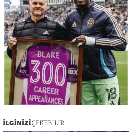
İLGİNİZİ
ÇEKEBİLİR