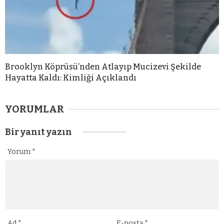
Brooklyn Köprüsü’nden Atlayıp Mucizevi Şekilde
Hayatta Kaldı: Kimliği Açıklandı
YORUMLAR
Bir yanıt yazın
Yorum
*
Ad
*
E-posta
*