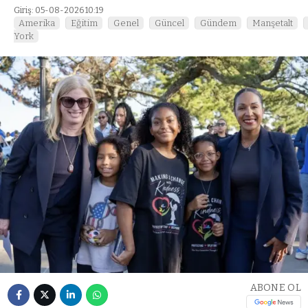
Giriş: 05-08-2026 10:19
Amerika
Eğitim
Genel
Güncel
Gündem
Manşetalt
York
ABONE OL