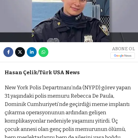
ABONE OL
Hasan Çelik/Türk USA News
New York Polis Departmanı’nda (NYPD) görev yapan
31 yaşındaki polis memuru Rebecca De Paula,
Dominik Cumhuriyeti’nde geçirdiği meme implantı
çıkarma operasyonunun ardından gelişen
komplikasyonlar nedeniyle yaşamını yitirdi. Üç
çocuk annesi olan genç polis memurunun ölümü,
hem meslektaşlarını hem de ailesini yasa boğdu.