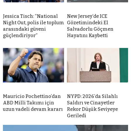
Jessica Tisch: “National
New Jersey’de ICE
Night Out, polis ile toplum
Gözetimindeki El
arasındaki güveni
Salvadorlu Göçmen
güçlendiriyor”
Hayatını Kaybetti
Mauricio Pochettino’dan
NYPD: 2026’da Silahlı
ABD Milli Takımı için
Saldırı ve Cinayetler
uzun vadeli devam kararı
Rekor Düşük Seviyeye
Geriledi