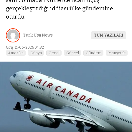
sahip olmadan yüzlerce ticari uçuş
gerçekleştirdiği iddiası ülke gündemine
oturdu.
Turk Usa News
TÜM YAZILARI
Giriş: 11-06-2026 04:32
Amerika
Dünya
Genel
Güncel
Gündem
Manşetalt