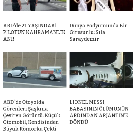
ABD’de 21 YAŞINDAKİ
Dünya Podyumunda Bir
PİLOTUN KAHRAMANLIK
Giresunlu: Sıla
ANI!
Saraydemir
ABD`de Otoyolda
LIONEL MESSI,
Görenleri Şaşkına
BABASININ ÖLÜMÜNÜN
Çeviren Görüntü: Küçük
ARDINDAN ARJANTİN’E
Otomobil, Kendisinden
DÖNDÜ
Büyük Römorku Çekti