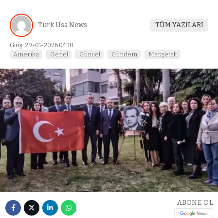
Turk Usa News
TÜM YAZILARI
Giriş: 29-01-2026 04:10
Amerika
Genel
Güncel
Gündem
Manşetalt
ABONE OL