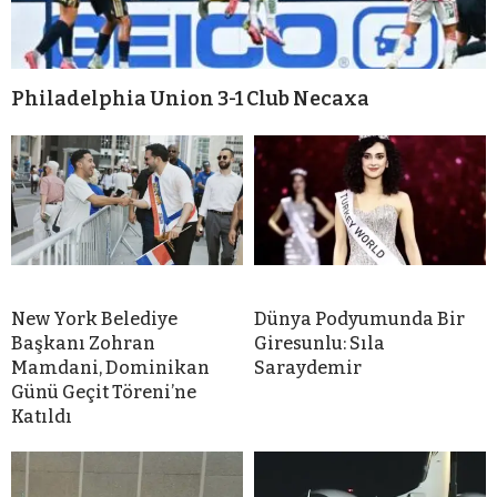
Philadelphia Union 3-1 Club Necaxa
New York Belediye
Dünya Podyumunda Bir
Başkanı Zohran
Giresunlu: Sıla
Mamdani, Dominikan
Saraydemir
Günü Geçit Töreni’ne
Katıldı