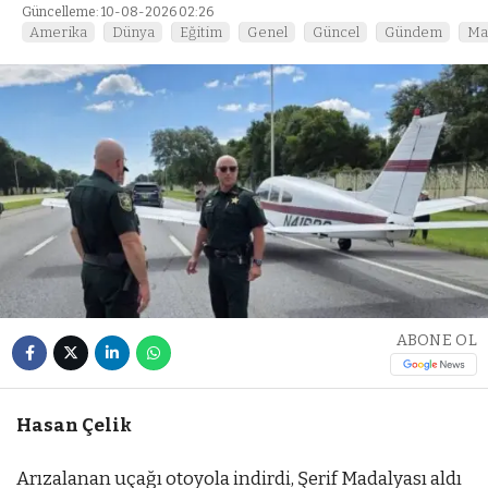
Güncelleme: 10-08-2026 02:26
Amerika
Dünya
Eğitim
Genel
Güncel
Gündem
Ma
ABONE OL
Hasan Çelik
Arızalanan uçağı otoyola indirdi, Şerif Madalyası aldı