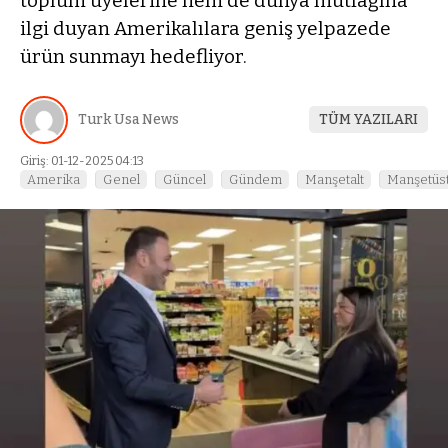
toplum üyelerine hem de dünya mutfağına
ilgi duyan Amerikalılara geniş yelpazede
ürün sunmayı hedefliyor.
Turk Usa News
TÜM YAZILARI
Giriş: 01-12-2025 04:13
Amerika
Genel
Güncel
Gündem
Manşetalt
Manşetüs