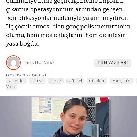
Cumhuriyeti’nde geçirdiği meme implantı
çıkarma operasyonunun ardından gelişen
komplikasyonlar nedeniyle yaşamını yitirdi.
Üç çocuk annesi olan genç polis memurunun
ölümü, hem meslektaşlarını hem de ailesini
yasa boğdu.
Turk Usa News
TÜM YAZILARI
Giriş: 05-08-2026 10:21
Amerika
Dünya
Genel
Güncel
Gündem
Manşetüst
York