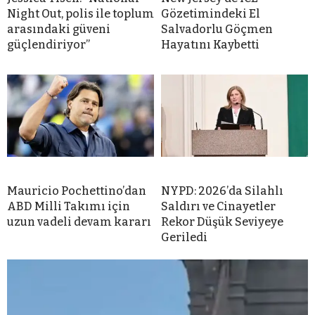
Night Out, polis ile toplum
Gözetimindeki El
arasındaki güveni
Salvadorlu Göçmen
güçlendiriyor”
Hayatını Kaybetti
Mauricio Pochettino’dan
NYPD: 2026’da Silahlı
ABD Milli Takımı için
Saldırı ve Cinayetler
uzun vadeli devam kararı
Rekor Düşük Seviyeye
Geriledi