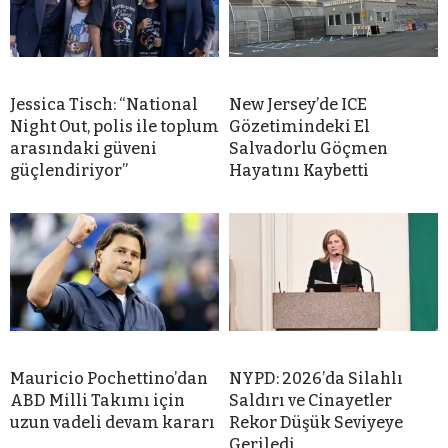
Jessica Tisch: “National
New Jersey’de ICE
Night Out, polis ile toplum
Gözetimindeki El
arasındaki güveni
Salvadorlu Göçmen
güçlendiriyor”
Hayatını Kaybetti
Mauricio Pochettino’dan
NYPD: 2026’da Silahlı
ABD Milli Takımı için
Saldırı ve Cinayetler
uzun vadeli devam kararı
Rekor Düşük Seviyeye
Geriledi