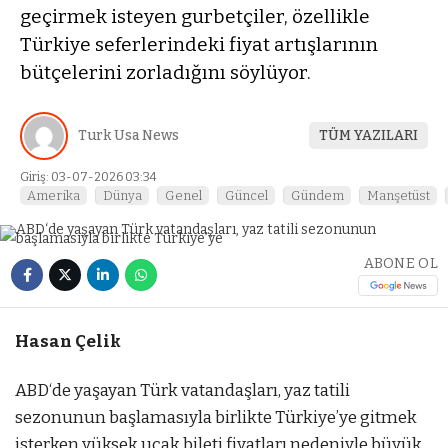
geçirmek isteyen gurbetçiler, özellikle
Türkiye seferlerindeki fiyat artışlarının
bütçelerini zorladığını söylüyor.
Turk Usa News
TÜM YAZILARI
Giriş: 03-07-2026 03:34
Amerika
Dünya
Genel
Güncel
Gündem
Manşetüst
ABONE OL
Hasan Çelik
ABD‘de yaşayan Türk vatandaşları, yaz tatili
sezonunun başlamasıyla birlikte Türkiye’ye gitmek
isterken yüksek uçak bileti fiyatları nedeniyle büyük