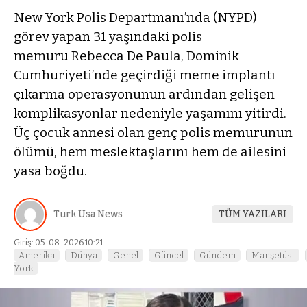
New York Polis Departmanı’nda (NYPD)
görev yapan 31 yaşındaki polis
memuru Rebecca De Paula, Dominik
Cumhuriyeti’nde geçirdiği meme implantı
çıkarma operasyonunun ardından gelişen
komplikasyonlar nedeniyle yaşamını yitirdi.
Üç çocuk annesi olan genç polis memurunun
ölümü, hem meslektaşlarını hem de ailesini
yasa boğdu.
Turk Usa News
TÜM YAZILARI
Giriş: 05-08-2026 10:21
Amerika
Dünya
Genel
Güncel
Gündem
Manşetüst
York