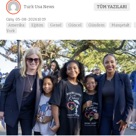
Turk Usa News
TÜM YAZILARI
Giriş: 05-08-2026 10:19
Amerika
Eğitim
Genel
Güncel
Gündem
Manşetalt
York