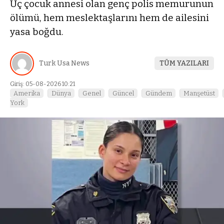
Üç çocuk annesi olan genç polis memurunun
ölümü, hem meslektaşlarını hem de ailesini
yasa boğdu.
Turk Usa News
TÜM YAZILARI
Giriş: 05-08-2026 10:21
Amerika
Dünya
Genel
Güncel
Gündem
Manşetüst
York