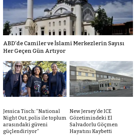
ABD’de Camiler ve İslami Merkezlerin Sayısı
Her Geçen Gün Artıyor
Jessica Tisch: “National
New Jersey’de ICE
Night Out, polis ile toplum
Gözetimindeki El
arasındaki güveni
Salvadorlu Göçmen
güçlendiriyor”
Hayatını Kaybetti