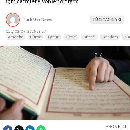
için camilere yönlendiriyor.
Turk Usa News
TÜM YAZILARI
Giriş: 03-07-2026 03:27
Amerika
Dünya
Eğitim
Genel
Güncel
Gündem
Ma
ABONE OL