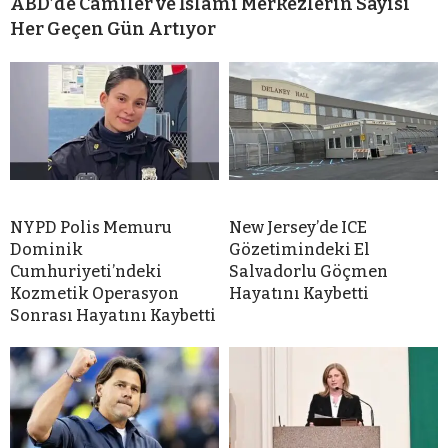
ABD’de Camiler ve İslami Merkezlerin Sayısı
Her Geçen Gün Artıyor
NYPD Polis Memuru
New Jersey’de ICE
Dominik
Gözetimindeki El
Cumhuriyeti’ndeki
Salvadorlu Göçmen
Kozmetik Operasyon
Hayatını Kaybetti
Sonrası Hayatını Kaybetti