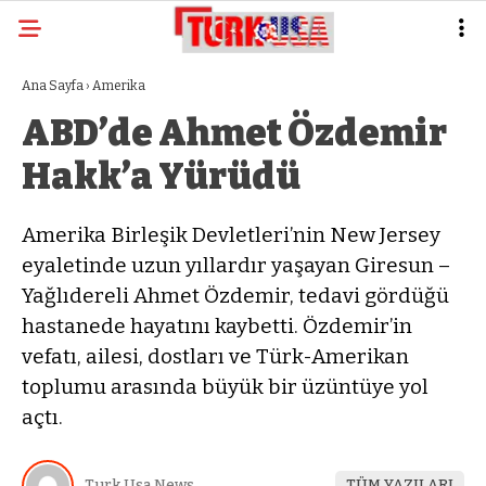
Ana Sayfa
›
Amerika
ABD’de Ahmet Özdemir
Hakk’a Yürüdü
Amerika Birleşik Devletleri’nin New Jersey
eyaletinde uzun yıllardır yaşayan Giresun –
Yağlıdereli Ahmet Özdemir, tedavi gördüğü
hastanede hayatını kaybetti. Özdemir’in
vefatı, ailesi, dostları ve Türk-Amerikan
toplumu arasında büyük bir üzüntüye yol
açtı.
Turk Usa News
TÜM YAZILARI