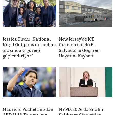
Jessica Tisch: “National
New Jersey’de ICE
Night Out, polis ile toplum
Gözetimindeki El
arasındaki güveni
Salvadorlu Göçmen
güçlendiriyor”
Hayatını Kaybetti
Mauricio Pochettino’dan
NYPD: 2026’da Silahlı