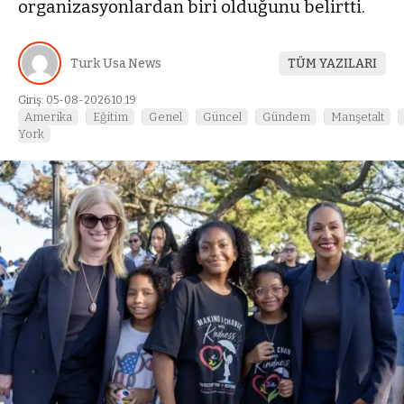
organizasyonlardan biri olduğunu belirtti.
Turk Usa News
TÜM YAZILARI
Giriş: 05-08-2026 10:19
Amerika
Eğitim
Genel
Güncel
Gündem
Manşetalt
York