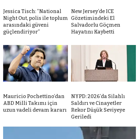
Jessica Tisch: “National
New Jersey’de ICE
Night Out, polis ile toplum
Gözetimindeki El
arasındaki güveni
Salvadorlu Göçmen
güçlendiriyor”
Hayatını Kaybetti
Mauricio Pochettino’dan
NYPD: 2026’da Silahlı
ABD Milli Takımı için
Saldırı ve Cinayetler
uzun vadeli devam kararı
Rekor Düşük Seviyeye
Geriledi