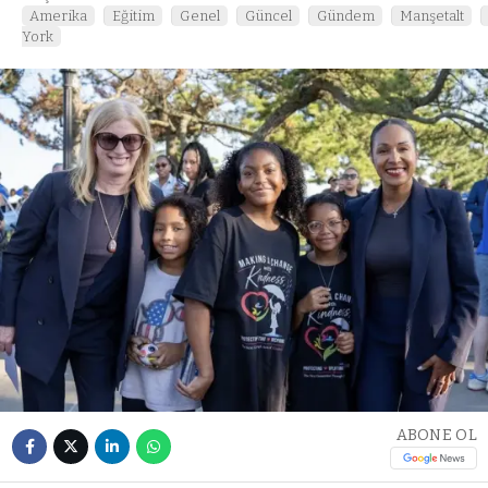
Amerika
Eğitim
Genel
Güncel
Gündem
Manşetalt
York
ABONE OL