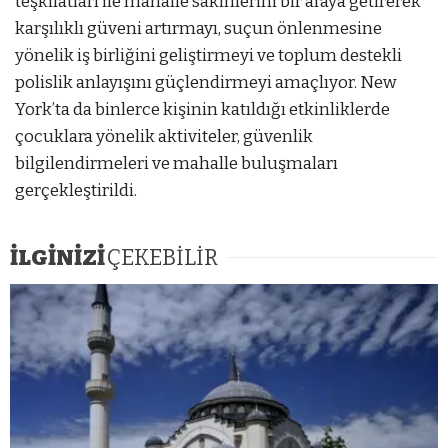
teşkilatları ile mahalle sakinlerini bir araya getirerek
karşılıklı güveni artırmayı, suçun önlenmesine
yönelik iş birliğini geliştirmeyi ve toplum destekli
polislik anlayışını güçlendirmeyi amaçlıyor. New
York’ta da binlerce kişinin katıldığı etkinliklerde
çocuklara yönelik aktiviteler, güvenlik
bilgilendirmeleri ve mahalle buluşmaları
gerçekleştirildi.
İLGİNİZİ
ÇEKEBİLİR