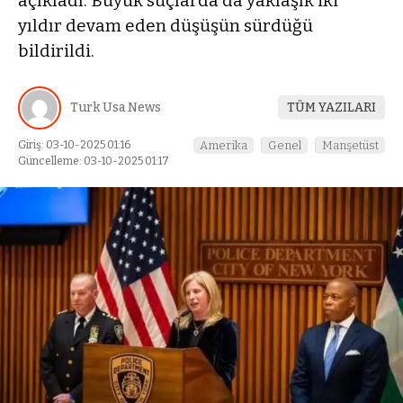
açıkladı. Büyük suçlarda da yaklaşık iki
yıldır devam eden düşüşün sürdüğü
bildirildi.
Turk Usa News
TÜM YAZILARI
Giriş: 03-10-2025 01:16
Amerika
Genel
Manşetüst
Güncelleme: 03-10-2025 01:17