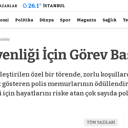
26.1
°
İSTANBUL
AZARLAR
nomi
Politika
Dünya
Spor
Magazin
Sağlık
Te
ındalar
nliği İçin Görev Ba
leştirilen özel bir törende, zorlu koşulla
 gösteren polis memurlarının ödüllendirild
 için hayatlarını riske atan çok sayıda p
TÜM YAZILARI