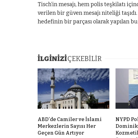
Tisch’in mesajı, hem polis teşkilatı i
verilen bir güven mesajı niteliği taşı
hedefinin bir parçası olarak yapılan 
İLGİNİZİ
ÇEKEBİLİR
ABD’de Camiler ve İslami
NYPD Po
Merkezlerin Sayısı Her
Dominik
Geçen Gün Artıyor
Kozmeti