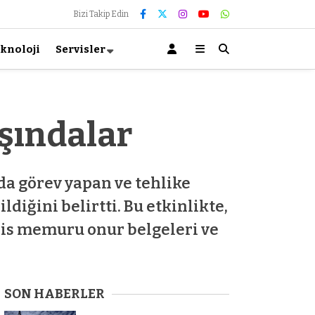
Bizi Takip Edin
knoloji
Servisler
şındalar
rda görev yapan ve tehlike
iğini belirtti. Bu etkinlikte,
olis memuru onur belgeleri ve
SON HABERLER