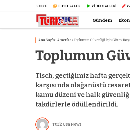
KÜNYE
FOTO
GALERİ
VİDEO
GALERİ
Y
Gündem
Eko
Ana Sayfa
›
Amerika
›
Toplumun Güvenliği İçin Görev Baş
Toplumun Güve
Tisch, geçtiğimiz hafta gerçek
karşısında olağanüstü cesaret
kamu düzeni ve halk güvenliği
takdirlerle ödüllendirildi.
Turk Usa News