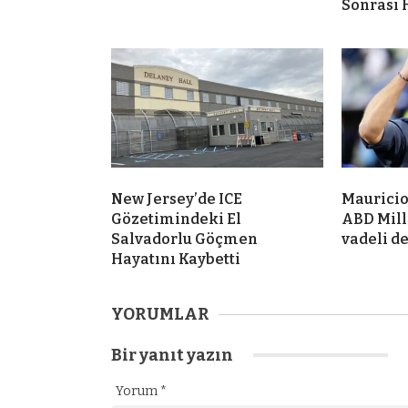
Sonrası 
New Jersey’de ICE
Mauricio
Gözetimindeki El
ABD Mill
Salvadorlu Göçmen
vadeli d
Hayatını Kaybetti
YORUMLAR
Bir yanıt yazın
Yorum
*