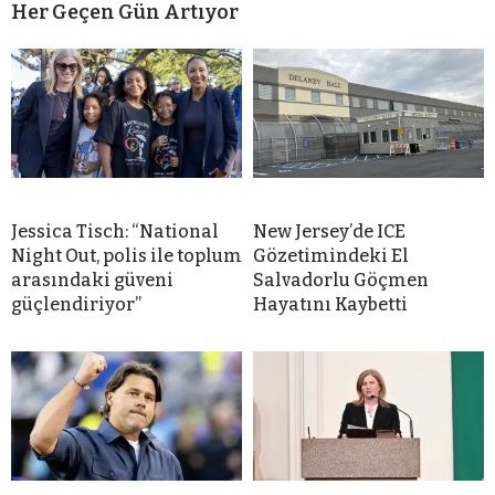
Her Geçen Gün Artıyor
Jessica Tisch: “National
New Jersey’de ICE
Night Out, polis ile toplum
Gözetimindeki El
arasındaki güveni
Salvadorlu Göçmen
güçlendiriyor”
Hayatını Kaybetti