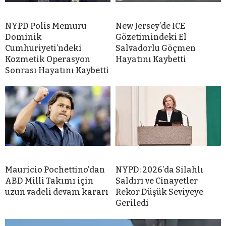
NYPD Polis Memuru
New Jersey’de ICE
Dominik
Gözetimindeki El
Cumhuriyeti’ndeki
Salvadorlu Göçmen
Kozmetik Operasyon
Hayatını Kaybetti
Sonrası Hayatını Kaybetti
Mauricio Pochettino’dan
NYPD: 2026’da Silahlı
ABD Milli Takımı için
Saldırı ve Cinayetler
uzun vadeli devam kararı
Rekor Düşük Seviyeye
Geriledi