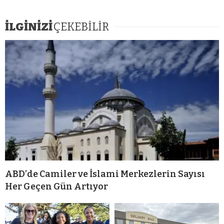
İLGİNİZİ
ÇEKEBİLİR
ABD’de Camiler ve İslami Merkezlerin Sayısı
Her Geçen Gün Artıyor