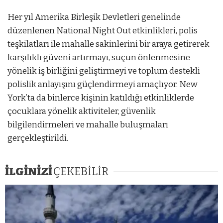
Her yıl Amerika Birleşik Devletleri genelinde
düzenlenen National Night Out etkinlikleri, polis
teşkilatları ile mahalle sakinlerini bir araya getirerek
karşılıklı güveni artırmayı, suçun önlenmesine
yönelik iş birliğini geliştirmeyi ve toplum destekli
polislik anlayışını güçlendirmeyi amaçlıyor. New
York’ta da binlerce kişinin katıldığı etkinliklerde
çocuklara yönelik aktiviteler, güvenlik
bilgilendirmeleri ve mahalle buluşmaları
gerçekleştirildi.
İLGİNİZİ
ÇEKEBİLİR