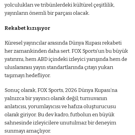
yolculukları ve tribünlerdeki kültürel çeşitlilik,
yayınların önemli bir parçası olacak.
Rekabet kızışıyor
Küresel yayıncılar arasında Dünya Kupası rekabeti
her zamankinden daha sert. FOX Sports’un bu büyük
yatırımı, hem ABD içindeki izleyici yarışında hem de
uluslararası yayın standartlarında çıtayı yukarı
taşımayı hedefliyor.
Sonuç olarak, FOX Sports, 2026 Dünya Kupası’na
yalnızca bir yayıncı olarak değil; turnuvanın
anlatıcısı, yorumlayıcısı ve hafıza oluşturucusu
olarak giriyor. Bu dev kadro, futbolun en büyük
sahnesinde izleyicilere unutulmaz bir deneyim
sunmayı amaçlıyor.