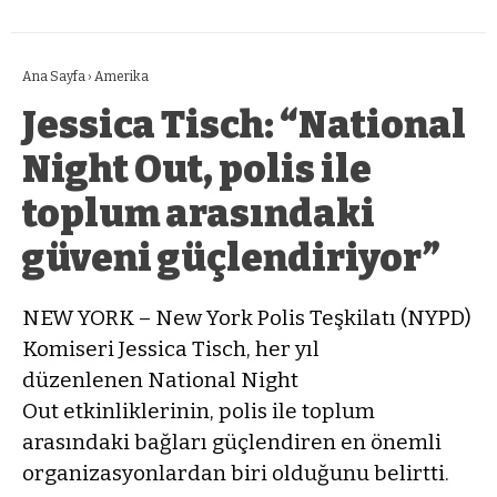
Ana Sayfa
›
Amerika
Jessica Tisch: “National
Night Out, polis ile
toplum arasındaki
güveni güçlendiriyor”
NEW YORK – New York Polis Teşkilatı (NYPD)
Komiseri Jessica Tisch, her yıl
düzenlenen National Night
Out etkinliklerinin, polis ile toplum
arasındaki bağları güçlendiren en önemli
organizasyonlardan biri olduğunu belirtti.