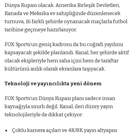
Dünya Kupası olacak. Amerika Birleşik Devletleri,
Kanada ve Meksika ev sahipliğinde düzenlenecek
turnuva, 16 farklı şehirde oynanacak maçlarla futbol
tarihine geçmeye hazırlanıyor.
FOX Sports’un geniş kadrosu da bu coğrafi yayılımı
kapsayacak şekilde planlandı. Kanal, her şehirde aktif
olacak ekipleriyle hem saha içini hem de taraftar
kültürünü anlık olarak ekranlara taşıyacak.
Teknoloji ve yayıncılıkta yeni dönem
FOX Sports’un Dünya Kupası planı sadece insan
kaynağıyla sınırlı değil. Kanal, ileri düzey yayın
teknolojileriyle de dikkat çekiyor:
Çoklu kamera açıları ve 4K/8K yayın altyapısı