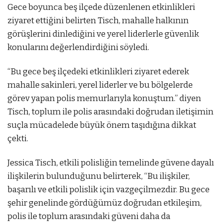
Gece boyunca beş ilçede düzenlenen etkinlikleri
ziyaret ettiğini belirten Tisch, mahalle halkının
görüşlerini dinlediğini ve yerel liderlerle güvenlik
konularını değerlendirdiğini söyledi.
“Bu gece beş ilçedeki etkinlikleri ziyaret ederek
mahalle sakinleri, yerel liderler ve bu bölgelerde
görev yapan polis memurlarıyla konuştum.” diyen
Tisch, toplum ile polis arasındaki doğrudan iletişimin
suçla mücadelede büyük önem taşıdığına dikkat
çekti.
Jessica Tisch, etkili polisliğin temelinde güvene dayalı
ilişkilerin bulunduğunu belirterek, “Bu ilişkiler,
başarılı ve etkili polislik için vazgeçilmezdir. Bu gece
şehir genelinde gördüğümüz doğrudan etkileşim,
polis ile toplum arasındaki güveni daha da