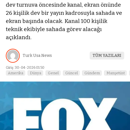
dev turnuva öncesinde kanal, ekran önünde
26 kişilik dev bir yayın kadrosuyla sahada ve
ekran başında olacak. Kanal 100 kişilik
teknik ekibiyle sahada görev alacağı
açıklandı.
Turk Usa News
TÜM YAZILARI
Giriş: 30-04-2026 01:50
Amerika
Dünya
Genel
Güncel
Gündem
Manşetüst