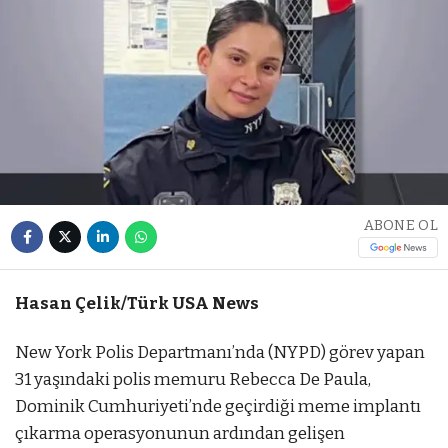
ABONE OL
Hasan Çelik/Türk USA News
New York Polis Departmanı’nda (NYPD) görev yapan
31 yaşındaki polis memuru Rebecca De Paula,
Dominik Cumhuriyeti’nde geçirdiği meme implantı
çıkarma operasyonunun ardından gelişen