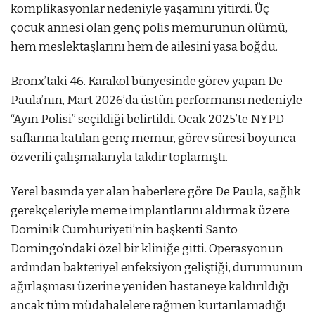
komplikasyonlar nedeniyle yaşamını yitirdi. Üç
çocuk annesi olan genç polis memurunun ölümü,
hem meslektaşlarını hem de ailesini yasa boğdu.
Bronx’taki 46. Karakol bünyesinde görev yapan De
Paula’nın, Mart 2026’da üstün performansı nedeniyle
“Ayın Polisi” seçildiği belirtildi. Ocak 2025’te NYPD
saflarına katılan genç memur, görev süresi boyunca
özverili çalışmalarıyla takdir toplamıştı.
Yerel basında yer alan haberlere göre De Paula, sağlık
gerekçeleriyle meme implantlarını aldırmak üzere
Dominik Cumhuriyeti’nin başkenti Santo
Domingo’ndaki özel bir kliniğe gitti. Operasyonun
ardından bakteriyel enfeksiyon geliştiği, durumunun
ağırlaşması üzerine yeniden hastaneye kaldırıldığı
ancak tüm müdahalelere rağmen kurtarılamadığı