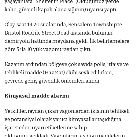
yaşayanlara “Shelter in Place” (Olduğunuz yerde
kalın, güvenli kapalı alana sığının) uyarısı yaptı.
Olay, saat 14.20 sıralarında, Bensalem Township’te
Bristol Road ile Street Road arasında bulunan
demiryolu hattında meydana geldi. İlk belirlemelere
göre 5 ila 10 yük vagonu raydan çıktı.
Kazanın ardından bölgeye çok sayıda polis, itfaiye ve
tehlikeli madde (HazMat) ekibi sevk edilirken,
çevrede geniş güvenlik önlemleri alındı.
Kimyasal madde alarmı
Yetkililer, raydan çıkan vagonlardan ikisinin tehlikeli
ve potansiyel olarak yanıcı kimyasallar taşıdığına
işaret eden uyarı etiketlerine sahip
olduğunu açıkladı. Vagonların taşıdığı maddelerin