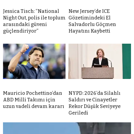
Jessica Tisch: “National
New Jersey’de ICE
Night Out, polis ile toplum
Gözetimindeki El
arasındaki güveni
Salvadorlu Göçmen
güçlendiriyor”
Hayatını Kaybetti
Mauricio Pochettino’dan
NYPD: 2026’da Silahlı
ABD Milli Takımı için
Saldırı ve Cinayetler
uzun vadeli devam kararı
Rekor Düşük Seviyeye
Geriledi