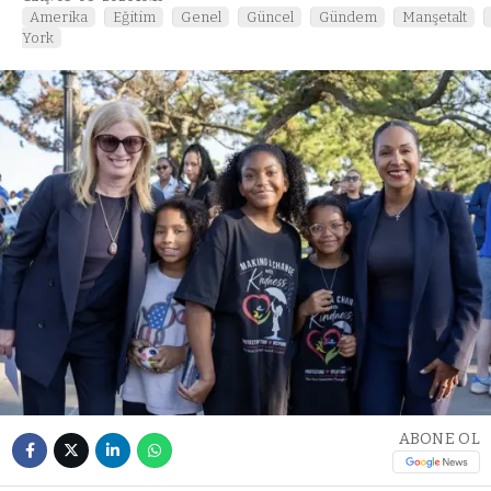
Amerika
Eğitim
Genel
Güncel
Gündem
Manşetalt
York
ABONE OL