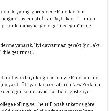
ump ile yaptığı görüşmede Mamdani’nin
dığını” söylemişti. İsrail Başbakanı, Trump’la
nıp tutuklanmayacağının görüleceğini” ifade
rme yaparak, “iyi davranması gerektiğini, aksi
 dile getirmişti.
udi nüfusun büyüklüğü nedeniyle Mamdani’nin
ğini yazdı. Öte yandan, son yıllarda New Yorklular
desteğin İsrail’e kıyasla arttığını gösteriyor.
ege Polling, ve The Hill ortak anketine göre