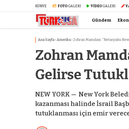
KÜNYE
FOTO
GALERİ
VİDEO
GALERİ
Y
Gündem
Eko
Ana Sayfa
›
Amerika
›
Zohran Mamdani: “Netanyahu New Y
Zohran Mamda
Gelirse Tutuk
NEW YORK — New York Belediy
kazanması halinde İsrail Ba
tutuklanması için emir verece