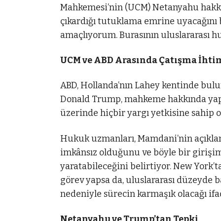
Mahkemesi’nin (UCM) Netanyahu hakkın
çıkardığı tutuklama emrine uyacağını 
amaçlıyorum. Burasının uluslararası huk
UCM ve ABD Arasında Çatışma İhti
ABD, Hollanda’nın Lahey kentinde bulu
Donald Trump, mahkeme hakkında yaptı
üzerinde hiçbir yargı yetkisine sahip
Hukuk uzmanları, Mamdani’nin açıkla
imkânsız olduğunu ve böyle bir giriş
yaratabileceğini belirtiyor. New York’t
görev yapsa da, uluslararası düzeyde 
nedeniyle sürecin karmaşık olacağı ifad
Netanyahu ve Trump’tan Tepki