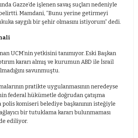
da Gazze’de işlenen savaş suçları nedeniyle
belirtti. Mamdani, “Bunu yerine getirmeyi
uka saygılı bir şehir olmasını istiyorum” dedi.
mali
nan UCM’nin yetkisini tanımıyor. Eski Başkan
rım kararı almış ve kurumun ABD ile İsrail
 olmadığını savunmuştu.
malarının pratikte uygulanmasının neredeyse
imin federal hükümetle doğrudan çatışma
a polis komiseri belediye başkanının isteğiyle
bağlayıcı bir tutuklama kararı bulunmaması
e ediliyor.