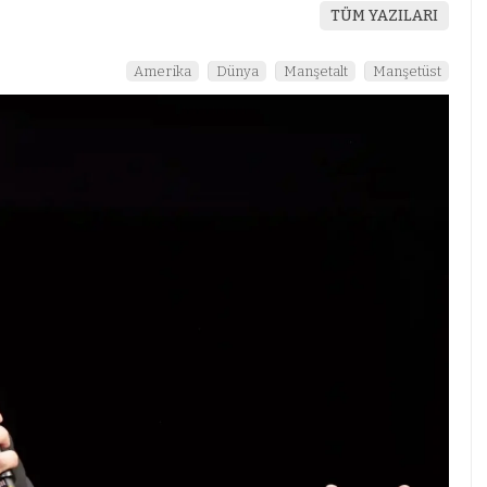
TÜM YAZILARI
Amerika
Dünya
Manşetalt
Manşetüst