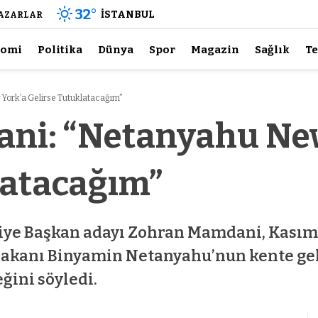
32
°
İSTANBUL
AZARLAR
nomi
Politika
Dünya
Spor
Magazin
Sağlık
Te
ork’a Gelirse Tutuklatacağım”
ni: “Netanyahu Ne
latacağım”
e Başkan adayı Zohran Mamdani, Kasım a
şbakanı Binyamin Netanyahu’nun kente 
ğini söyledi.