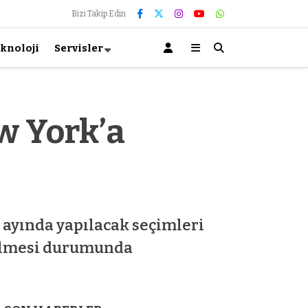
Bizi Takip Edin
knoloji
Servisler
w York’a
yında yapılacak seçimleri
gelmesi durumunda