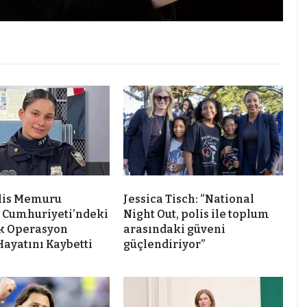
lis Memuru
Jessica Tisch: “National
 Cumhuriyeti’ndeki
Night Out, polis ile toplum
k Operasyon
arasındaki güveni
Hayatını Kaybetti
güçlendiriyor”